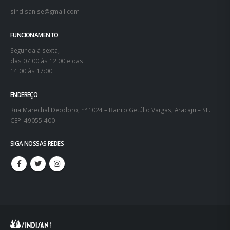
sindisan.se@gmail.com
FUNCIONAMENTO
Segunda à sexta,
das 07:00 às 12:00 e das
14:00 às 17:00.
ENDEREÇO
Rua Marechal Deodoro, nº 1024 – Bairro Getúlio Vargas, Aracaju – SE.
CEP: 49055-400
SIGA NOSSAS REDES