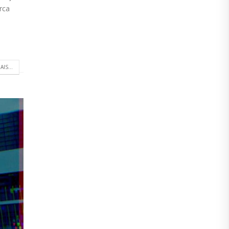
rca
AIS...