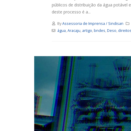
públicos de distribuição da água potável
deste processo é a...
By
Assessoria de Imprensa / Sindisan
água
,
Aracaju
,
artigo
,
bndes
,
Deso
,
direito