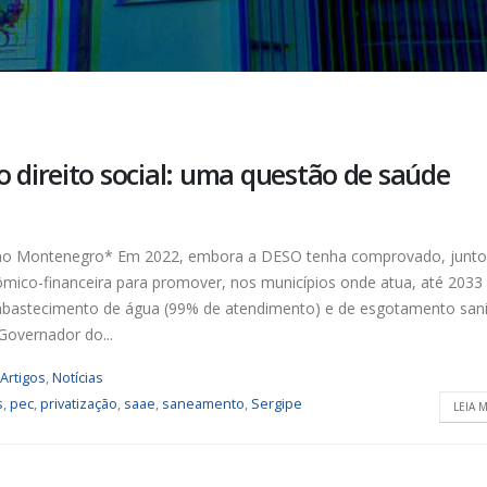
direito social: uma questão de saúde
ano Montenegro* Em 2022, embora a DESO tenha comprovado, junto
ico-financeira para promover, nos municípios onde atua, até 2033
e abastecimento de água (99% de atendimento) e de esgotamento sani
Governador do...
Artigos
,
Notícias
s
,
pec
,
privatização
,
saae
,
saneamento
,
Sergipe
LEIA M