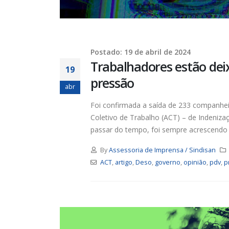
Chapa 1 – “Unidade,
Resistência e Luta vence” a
eleição do Sindisan
25 de julho de 2026
16 de ju
Postado: 19 de abril de 2024
Eleição para Diretoria
Trabalhadores estão de
Executiva e Conselho Fiscal do
19
SINDISAN acontece até o dia
pressão
24
para o
abr
21 de julho de 2026
11 de ju
Foi confirmada a saída de 233 companhe
Coletivo de Trabalho (ACT) – de Indeniz
Duas chapas inscritas para a
passar do tempo, foi sempre acrescendo 
eleição do SINDISAN; pleito
acontece de 21 a 24 de julho
19 de junho de 2026
2 de jun
By
Assessoria de Imprensa / Sindisan
ACT
,
artigo
,
Deso
,
governo
,
opinião
,
pdv
,
p