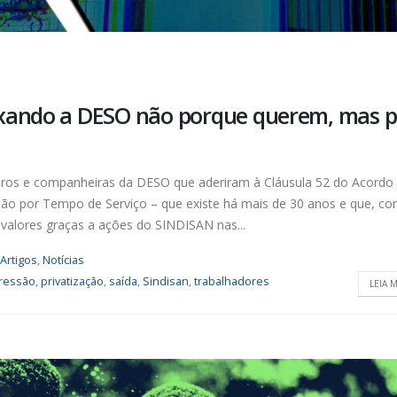
Urbanitários participam de
Chapa 1 – “Unidade,
reunião do Comitê de
Resistência e Luta venc
Saneamento do ConCidades
eleição do Sindisan
nho de 2026
25 de julho de 2026
Trabalhadores da Iguá
Eleição para Diretoria
ixando a DESO não porque querem, mas p
Sergipe rejeitam
Executiva e Conselho Fi
contraproposta da empresa
SINDISAN acontece até 
 ACT 2026-2027
24
nho de 2026
21 de julho de 2026
iros e companheiras da DESO que aderiram à Cláusula 52 do Acordo
ação por Tempo de Serviço – que existe há mais de 30 anos e que, c
Prestação de Contas de 2025
Duas chapas inscritas 
valores graças a ações do SINDISAN nas...
do SINDISAN é aprovada em
eleição do SINDISAN; pl
assembleia
acontece de 21 a 24 de 
ho de 2026
19 de junho de 2026
Artigos
,
Notícias
ressão
,
privatização
,
saída
,
Sindisan
,
trabalhadores
LEIA M