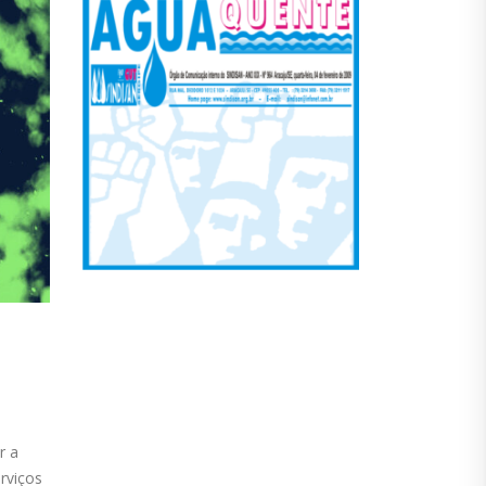
r a
rviços