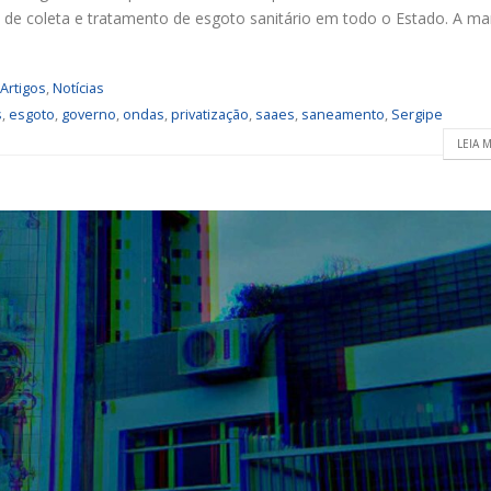
 e de coleta e tratamento de esgoto sanitário em todo o Estado. A ma
Artigos
,
Notícias
s
,
esgoto
,
governo
,
ondas
,
privatização
,
saaes
,
saneamento
,
Sergipe
LEIA M