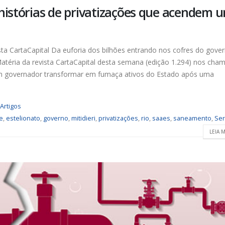
 histórias de privatizações que acendem 
ta CartaCapital Da euforia dos bilhões entrando nos cofres do gove
téria da revista CartaCapital desta semana (edição 1.294) nos cha
um governador transformar em fumaça ativos do Estado após uma
Artigos
e
,
estelionato
,
governo
,
mitidieri
,
privatizações
,
rio
,
saaes
,
saneamento
,
Ser
LEIA M