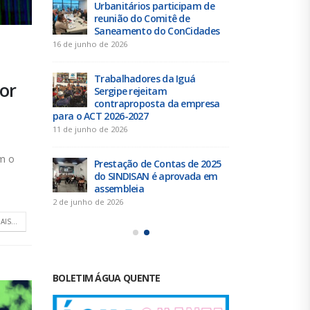
Urbanitários participam de
Chap
e” a
reunião do Comitê de
Resi
Saneamento do ConCidades
elei
16 de junho de 2026
25 de julho de 
Trabalhadores da Iguá
Elei
or
scal do
Sergipe rejeitam
Exec
o dia
contraproposta da empresa
SIND
para o ACT 2026-2027
24
11 de junho de 2026
21 de julho de 
om o
para a
Prestação de Contas de 2025
Duas
eito
do SINDISAN é aprovada em
elei
julho
assembleia
acon
2 de junho de 2026
19 de junho de 
AIS...
BOLETIM ÁGUA QUENTE