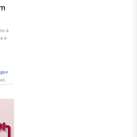
um
rno à
ma a
gipe
AIS...