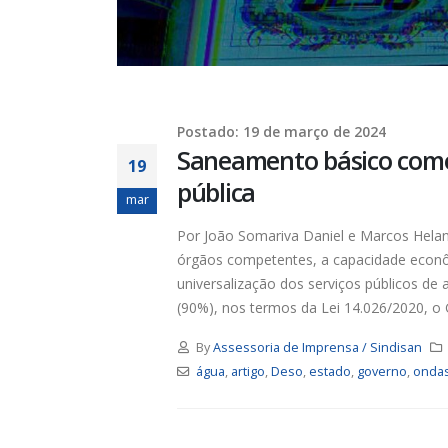
Postado: 19 de março de 2024
Saneamento básico como 
19
pública
mar
Por João Somariva Daniel e Marcos Hel
órgãos competentes, a capacidade econôm
universalização dos serviços públicos d
(90%), nos termos da Lei 14.026/2020, o 
By
Assessoria de Imprensa / Sindisan
água
,
artigo
,
Deso
,
estado
,
governo
,
onda