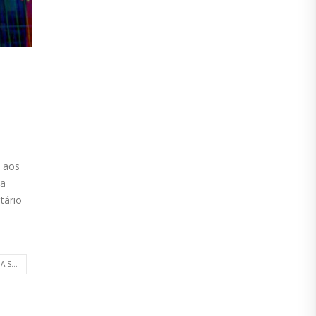
 aos
 a
tário
AIS...