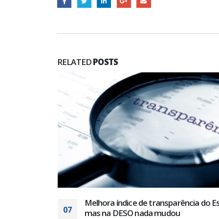
RELATED
POSTS
 governo
 chegando.
Melhora índice de transparência do E
07
mas na DESO nada mudou