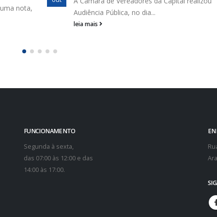
A Câmara de Vereadores da Capital realizou
 uma nota,
Audiência Pública, no dia...
leia mais
FUNCIONAMENTO
EN
Segunda à sexta,
Rua
das 07:00 às 12:00 e das
Ara
14:00 às 17:00.
SI