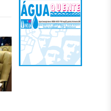
Terceirização na Deso continua e se
25
aprofunda de forma indiscriminada
out