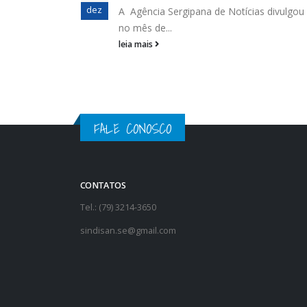
dez
A Agência Sergipana de Notícias divulgou
no mês de...
leia mais
FALE CONOSCO
CONTATOS
Tel.: (79) 3214-3650
sindisan.se@gmail.com