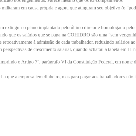
sindicato dos engenheiros. Parece mesmo que os ex-companheiros
Trabalhadores da Iguá tem
Duas chapas inscritas 
até o dia 17/8 para
eleição do SINDISAN; pl
militaram em causa própria e agora que atingiram seu objetivo (o “pod
desautorizar desconto da
acontece de 21 a 24 de 
uição assistencial
19 de junho de 2026
sto de 2026
 extinguir o plano implantado pelo último diretor e homologado pelo
Urbanitários participa
ando que os salários que se paga na COHIDRO são uma “sem vergonh
Chapa 1 – “Unidade,
reunião do Comitê de
retroativamente à admissão de cada trabalhador, reduzindo salários ao 
Resistência e Luta vence” a
Saneamento do ConCi
 perspectivas de crescimento salarial, quando achatou a tabela em 11 n
eleição do Sindisan
16 de junho de 2026
lho de 2026
umprindo o Artigo 7°, parágrafo VI da Constituição Federal, em nome 
Trabalhadores da Iguá
Eleição para Diretoria
Sergipe rejeitam
cha que a empresa tem dinheiro, mas para pagar aos trabalhadores não 
Executiva e Conselho Fiscal do
contraproposta da em
SINDISAN acontece até o dia
para o ACT 2026-2027
11 de junho de 2026
lho de 2026