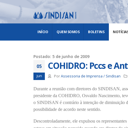
INÍCIO
QUEM SOMOS
BOLETINS
NOTÍCIA
Postado: 5 de junho de 2009
COHIDRO: Pccs e Ant
05
jun
Por
Assessoria de Imprensa / Sindisan
Durante a reunião com diretores do SINDISAN, asses
presidente da COHIDRO, Osvaldo Nascimento, teve u
o SINDISAN é contrário à intenção de diminuição d
possibilidade de acordo neste sentido.
Descontroladamente, ele expulsou os representantes 