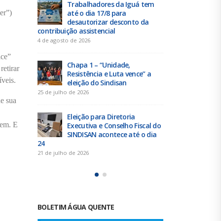
para a
Trabalhadores da Iguá tem
Duas
eito
até o dia 17/8 para
elei
er”)
julho
desautorizar desconto da
acon
contribuição assistencial
19 de junho de 
4 de agosto de 2026
m de
Urba
ice”
Chapa 1 – “Unidade,
reu
retirar
dades
Resistência e Luta vence” a
San
íveis.
eleição do Sindisan
16 de junho de 
25 de julho de 2026
de sua
Tra
Eleição para Diretoria
Serg
tem. E
presa
Executiva e Conselho Fiscal do
con
SINDISAN acontece até o dia
para o ACT 2
24
11 de junho de 
21 de julho de 2026
BOLETIM ÁGUA QUENTE