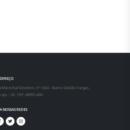
A Telequipe, empresa terceirizada que atua na á
de atendimento aos...
leia mais
DEREÇO
 Marechal Deodoro, nº 1024 – Bairro Getúlio Vargas,
caju – SE. CEP: 49055-400
GA NOSSAS REDES