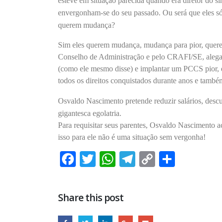
esteve em situação parecida quando era diretor do 
envergonham-se do seu passado. Ou será que eles só 
querem mudança?
contrib
4 de ago
Sim eles querem mudança, mudança para pior, querem
Conselho de Administração e pelo CRAFI/SE, aleg
(como ele mesmo disse) e implantar um PCCS pior, e 
todos os direitos conquistados durante anos e também
25 de ju
Osvaldo Nascimento pretende reduzir salários, desc
gigantesca egolatria.
Para requisitar seus parentes, Osvaldo Nascimento a
isso para ele não é uma situação sem vergonha!
24
Facebook
Twitter
WhatsApp
Telegram
Copy
Share
21 de ju
Link
Share this post