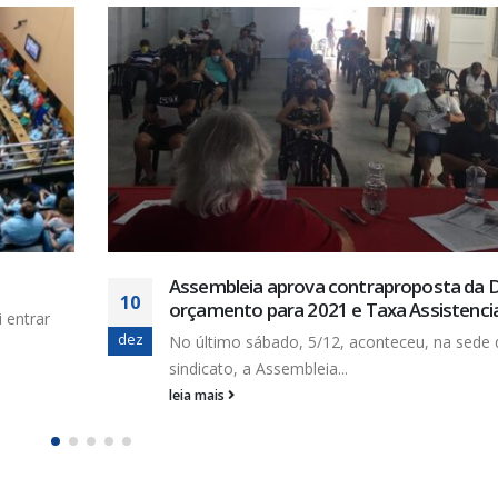
4,5 bilhões de pessoas não dispõ
17
saneamento seguro no mundo
jul
Em todo o mundo, cerca de três em 
pessoas...
leia mais
posta da DESO,
sistencial
u, na sede do