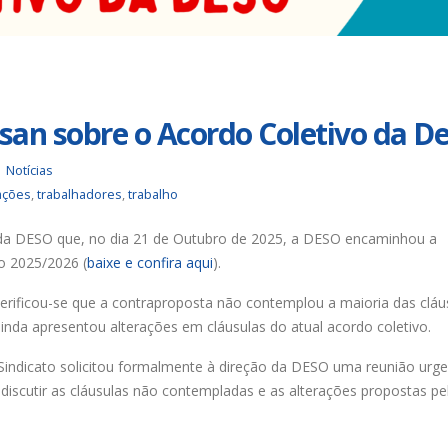
Duas chapas inscritas para a
Trabalhador
eleição do SINDISAN; pleito
até o dia 17/
acontece de 21 a 24 de julho
desautorizar
contribuição assistenc
19 de junho de 2026
4 de agosto de 2026
Urbanitários participam de
san sobre o Acordo Coletivo da D
reunião do Comitê de
Chapa 1 – “U
Saneamento do ConCidades
Resistência e
eleição do Si
16 de junho de 2026
Notícias
25 de julho de 2026
ações
,
trabalhadores
,
trabalho
Trabalhadores da Iguá
Sergipe rejeitam
Eleição para 
da DESO que, no dia 21 de Outubro de 2025, a DESO encaminhou a
contraproposta da empresa
Executiva e C
o 2025/2026 (
baixe e confira aqui
).
para o ACT 2026-2027
SINDISAN aco
24
11 de junho de 2026
erificou-se que a contraproposta não contemplou a maioria das cláu
21 de julho de 2026
nda apresentou alterações em cláusulas do atual acordo coletivo.
 Sindicato solicitou formalmente à direção da DESO uma reunião urg
iscutir as cláusulas não contempladas e as alterações propostas pe