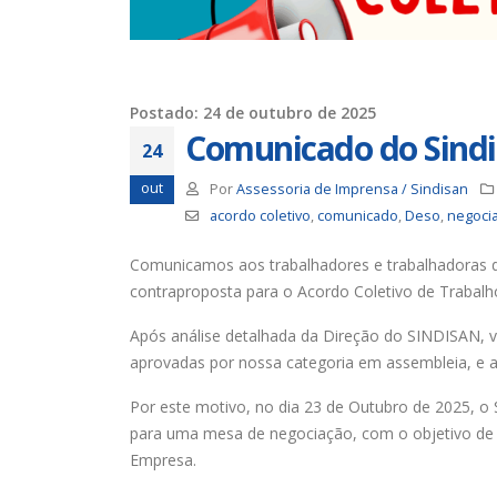
Trabalhadores da Iguá tem
até o dia 17/8 para
desautorizar desconto da
contribuição assistencial
4 de agosto de 2026
Postado: 24 de outubro de 2025
Comunicado do Sindi
Chapa 1 – “Unidade,
24
Resistência e Luta vence” a
eleição do Sindisan
out
Por
Assessoria de Imprensa / Sindisan
25 de julho de 2026
acordo coletivo
,
comunicado
,
Deso
,
negoci
Eleição para Diretoria
Comunicamos aos trabalhadores e trabalhadoras 
Executiva e Conselho Fiscal do
contraproposta para o Acordo Coletivo de Trabalh
SINDISAN acontece até o dia
24
Após análise detalhada da Direção do SINDISAN, v
21 de julho de 2026
aprovadas por nossa categoria em assembleia, e ai
Por este motivo, no dia 23 de Outubro de 2025, o
para uma mesa de negociação, com o objetivo de d
Empresa.