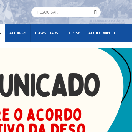
S
ACORDOS
DOWNLOADS
FILIE-SE
ÁGUA É DIREITO