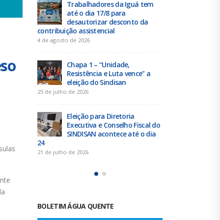
es da Iguá tem
Duas chapas inscritas para a
8 para
eleição do SINDISAN; pleito
 desconto da
acontece de 21 a 24 de julho
ial
con
19 de junho de 2026
4 d
Urbanitários participam de
eso
nidade,
reunião do Comitê de
 Luta vence” a
Saneamento do ConCidades
ndisan
16 de junho de 2026
25 
Trabalhadores da Iguá
Diretoria
Sergipe rejeitam
onselho Fiscal do
contraproposta da empresa
ntece até o dia
para o ACT 2026-2027
24
11 de junho de 2026
sulas
21 
ente
la
BOLETIM ÁGUA QUENTE