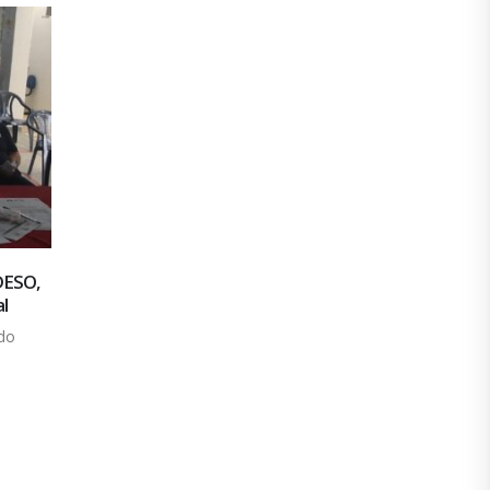
em de
Cohidro: Fiquem atentos!!!
12
Na última reunião entre a direção da...
nov
cada dez
leia mais