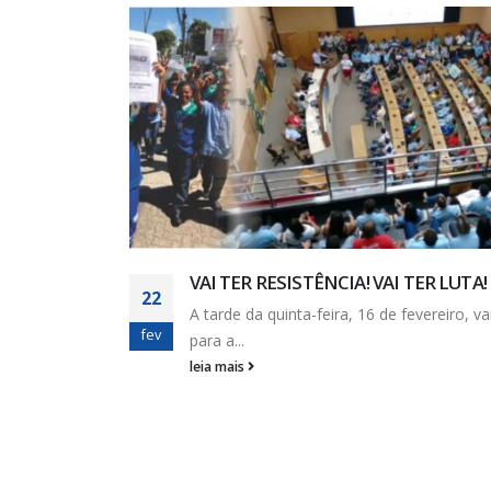
TER LUTA!
Assembleia aprova contrapro
10
orçamento para 2021 e Taxa As
vereiro, vai entrar
dez
No último sábado, 5/12, acontece
sindicato, a Assembleia...
leia mais