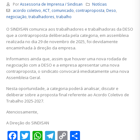
Por
Assessoria de Imprensa / Sindisan
Notícias
acordo coletivo
,
ACT
,
comunicado
,
contraproposta
,
Deso
,
negociação
,
trabalhadores
,
trabalho
O SINDISAN comunica aos trabalhadores e trabalhadoras da DESO
que a contraproposta deliberada pela categoria, em assembleia
realizada no dia 29 de novembro de 2025, foi devidamente
encaminhada à direção da empresa.
Informamos ainda que, assim que houver uma nova rodada de
negociação com a DESO e a empresa apresentar uma nova
contraproposta, o sindicato convocará imediatamente uma nova
Assembleia Geral.
Nesta oportunidade, a categoria poderá analisar, discutir e
deliberar sobre a proposta final referente ao Acordo Coletivo de
Trabalho 2025-2027.
Atenciosamente,
A Direção do SINDISAN
Facebook
Twitter
WhatsApp
Telegram
Copy
Share