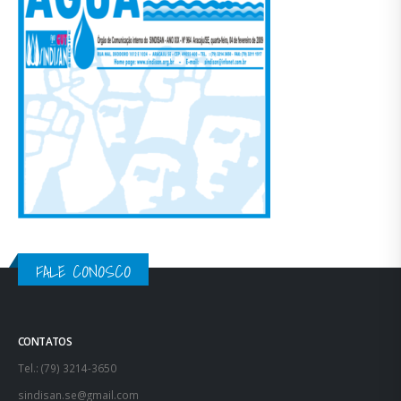
FALE CONOSCO
CONTATOS
Tel.: (79) 3214-3650
sindisan.se@gmail.com