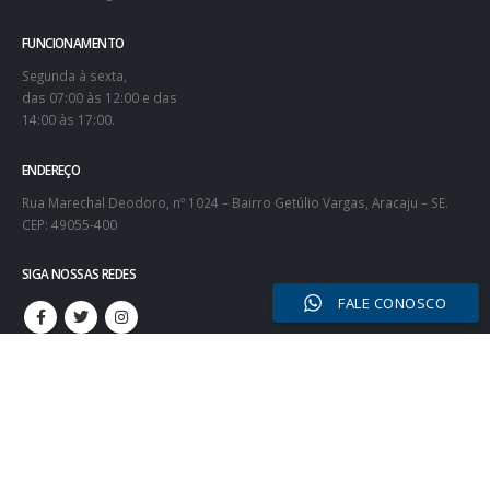
FUNCIONAMENTO
Segunda à sexta,
das 07:00 às 12:00 e das
14:00 às 17:00.
ENDEREÇO
Rua Marechal Deodoro, nº 1024 – Bairro Getúlio Vargas, Aracaju – SE.
CEP: 49055-400
SIGA NOSSAS REDES
FALE CONOSCO