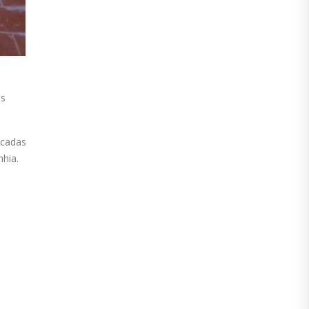
os
icadas
hia.