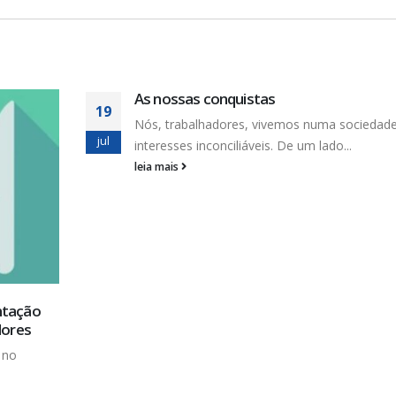
Dia Mundial da Água: nossa luta é contra
23
PPPs e a privatização
ade de
mar
No último domingo, 22, comemoramos o Di
Mundial da Água. Neste...
leia mais
FUNCIONAMENTO
EN
Segunda à sexta,
Rua