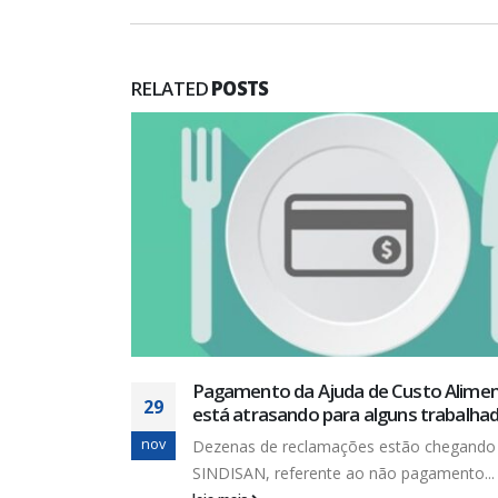
RELATED
POSTS
As nossas conquistas
19
Nós, trabalhadores, vivemos numa socied
jul
interesses inconciliáveis. De um lado...
leia mais
FALE CONOSCO
mentação
lhadores
ndo no
CONTATOS
...
Tel.: (79) 3214-3650