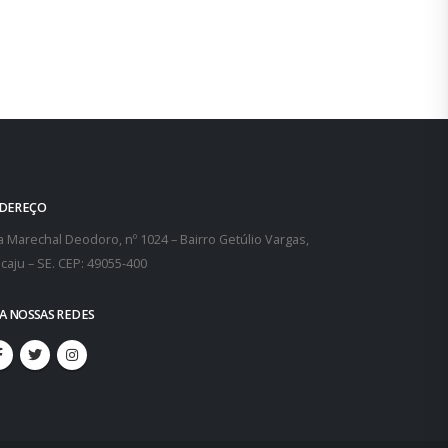
leia mais
caju – SE. CEP: 49055-400
GA NOSSAS REDES
SINDISAN. Todos os direitos reservados