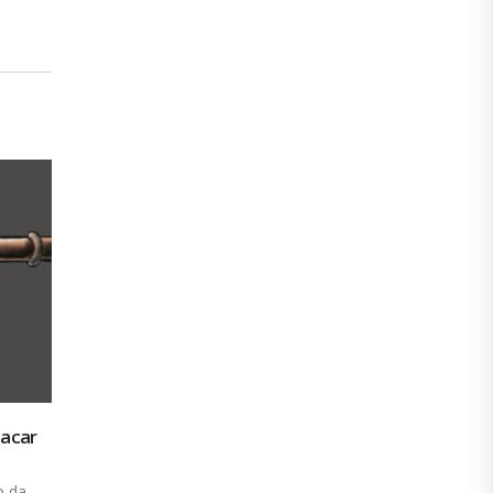
 com
CUT/SE se prepara para a sua Pré-Conferê
30
sobre Trabalho Decente
set
A central Única dos Trabalhadores de Sergipe
(CUT/SE) está na reta...
leia mais