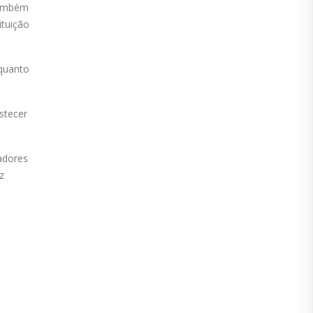
também
ituição
 quanto
stecer
eadores
z