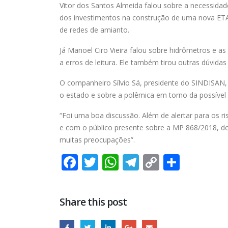
Vitor dos Santos Almeida falou sobre a necessida
dos investimentos na construção de uma nova ETA
de redes de amianto.
Já Manoel Ciro Vieira falou sobre hidrômetros e a
a erros de leitura. Ele também tirou outras dúvidas
O companheiro Sílvio Sá, presidente do SINDISAN, 
o estado e sobre a polêmica em torno da possível
“Foi uma boa discussão. Além de alertar para os ri
e com o público presente sobre a MP 868/2018, d
muitas preocupações”.
Facebook
Twitter
WhatsApp
Telegram
Copy
Share
Link
Share this post