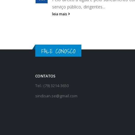
tentativa de entregar...
leia mais
FALE CONOSCO
CONTATOS
Tel.: (79) 3214-3650
sindisan.se@gmail.com