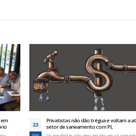
Servidores do SAEE de Estância sofrem
19
desvios de função
out
Não bastasse ter sido aprovado a Lei
Complementar 10/2004, de 23...
leia mais
a atacar
undo da