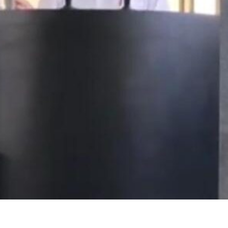
Duas chapas inscritas para a
Trabalhadores da Iguá
eleição do SINDISAN; pleito
até o dia 17/8 para
acontece de 21 a 24 de julho
desautorizar desconto
contribuição assistencial
nho de 2026
4 de agosto de 2026
Urbanitários participam de
reunião do Comitê de
Chapa 1 – “Unidade,
Saneamento do ConCidades
Resistência e Luta venc
eleição do Sindisan
nho de 2026
25 de julho de 2026
Trabalhadores da Iguá
Sergipe rejeitam
Eleição para Diretoria
contraproposta da empresa
Executiva e Conselho Fi
 ACT 2026-2027
SINDISAN acontece até 
24
nho de 2026
21 de julho de 2026