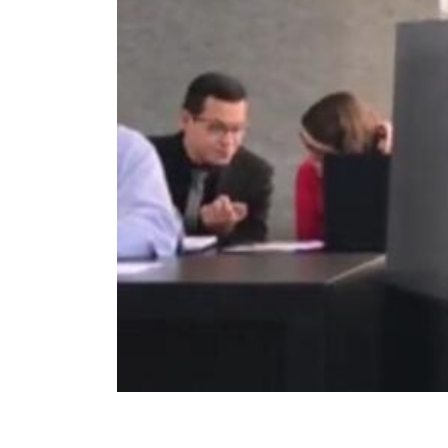
Trabalhadores da Iguá tem
até o dia 17/8 para
desautorizar desconto da
contribuição assistencial
19 de ju
4 de agosto de 2026
Chapa 1 – “Unidade,
Resistência e Luta vence” a
eleição do Sindisan
16 de ju
25 de julho de 2026
Eleição para Diretoria
Executiva e Conselho Fiscal do
SINDISAN acontece até o dia
para o
24
11 de ju
21 de julho de 2026