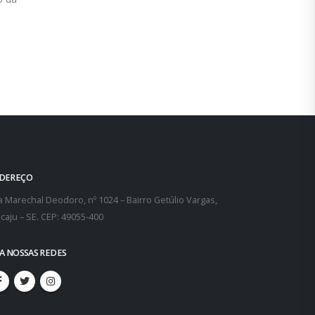
DEREÇO
 Marechal Deodoro, nº 1024 – Bairro Getúlio Vargas,
caju – SE. CEP: 49055-400
GA NOSSAS REDES