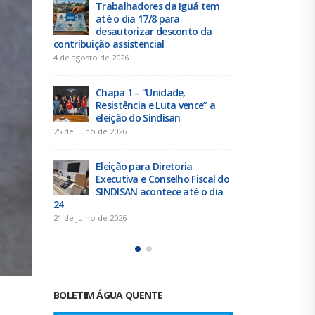
 tem
Duas chapas inscritas para a
Tra
eleição do SINDISAN; pleito
até 
 da
acontece de 21 a 24 de julho
des
contribuição 
19 de junho de 2026
4 de agosto de 
Urbanitários participam de
reunião do Comitê de
Chap
e” a
Saneamento do ConCidades
Resi
elei
16 de junho de 2026
25 de julho de 
Trabalhadores da Iguá
Sergipe rejeitam
Elei
scal do
contraproposta da empresa
Exec
o dia
para o ACT 2026-2027
SIND
24
11 de junho de 2026
21 de julho de 
BOLETIM ÁGUA QUENTE