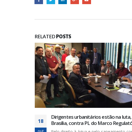
RELATED
POSTS
uta, em
Privatistas não dão trégua e voltam 
23
atório
setor de saneamento com PL
nov
o como
Os privatistas não descansam um só seg