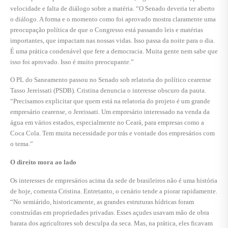
velocidade e falta de diálogo sobre a matéria. “O Senado deveria ter aberto
o diálogo. A forma e o momento como foi aprovado mostra claramente uma
preocupação política de que o Congresso está passando leis e matérias
importantes, que impactam nas nossas vidas. Isso passa da noite para o dia.
É uma prática condenável que fere a democracia. Muita gente nem sabe que
isso foi aprovado. Isso é muito preocupante.”
O PL do Saneamento passou no Senado sob relatoria do político cearense
Tasso Jereissati (PSDB). Cristina denuncia o interesse obscuro da pauta.
“Precisamos explicitar que quem está na relatoria do projeto é um grande
empresário cearense, o Jereissati. Um empresário interessado na venda da
água em vários estados, especialmente no Ceará, para empresas como a
Coca Cola. Tem muita necessidade por trás e vontade dos empresários com
o tema.”
O direito mora ao lado
Os interesses de empresários acima da sede de brasileiros não é uma história
de hoje, comenta Cristina. Entretanto, o cenário tende a piorar rapidamente.
“No semiárido, historicamente, as grandes estruturas hídricas foram
construídas em propriedades privadas. Esses açudes usavam mão de obra
barata dos agricultores sob desculpa da seca. Mas, na prática, eles ficavam