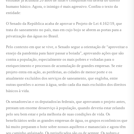
entidade já acumula 20 anos de lutas e conquistas em defesa do direito
humano básico. Agora, o inimigo é mais agressivo. Confira o texto da
entidade:
O Senado da República acaba de aprovar o Projeto de Lei 4.162/19, que
trata do saneamento no país, mas em cujo bojo se abrem as portas para a
privatização das águas no Brasil.
Pelo contexto em que se vive, o Senado segue a orientação de “aproveitar o
ensejo da pandemia para fazer passar a boiada”, aprovando ações que são
contra a população, especialmente os mais pobres e voltadas para o
enriquecimento e processos de acumulação de grandes empresas. Se este
projeto entra em ação, as periferias, as cidades de menor porte e os
atualmente excluídos dos serviços de saneamento, que engloba, entre
outras questões o acesso à água, serão cada dia mais excluídos dos direitos
básicos à vida.
Os senadores/as e os deputados/as federais, que aprovaram o projeto antes,
prestam um enorme desserviço à população, quando deveria estar zelando
pelo seu bem estar e pela melhoria de suas condições de vida. Os
beneficiários serão as grandes empresas de água, os grupos econômicos que
há muito preparam o bote sobre nossos aquíferos e mananciais e agora têm
seu caminho aplainado. Os prejudicados são os de sempre. Os pobres e