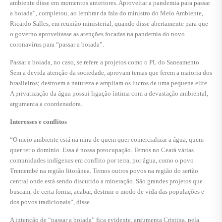
ambiente disse em momentos anteriores. Aproveitar a pandemia para passar
a boiada”, completou, ao lembrar da fala do ministro do Meio Ambiente,
Ricardo Salles, em reunião ministerial, quando disse abertamente para que
o governo aproveitasse as atenções focadas na pandemia do novo
coronavírus para “passar a boiada”.
Passar a boiada, no caso, se refere a projetos como o PL do Saneamento.
Sem a devida atenção da sociedade, aprovam temas que ferem a maioria dos
brasileiros; destroem a natureza e ampliam os lucros de uma pequena elite.
A privatização da água possui ligação íntima com a devastação ambiental,
argumenta a coordenadora.
Interesses e conflitos
“O meio ambiente está na mira de quem quer comercializar a água, quem
quer ter o domínio. Essa é nossa preocupação. Temos no Ceará várias
comunidades indígenas em conflito por terra, por água, como o povo
Tremembé na região litorânea. Temos outros povos na região do sertão
central onde está sendo discutido a mineração. São grandes projetos que
buscam, de certa forma, acabar, destruir o modo de vida das populações e
dos povos tradicionais”, disse.
A intenção de “passar a boiada” fica evidente, argumenta Cristina, pela