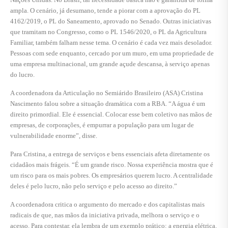
ampla. O cenário, já desumano, tende a piorar com a aprovação do PL
4162/2019, o PL do Saneamento, aprovado no Senado. Outras iniciativas
que tramitam no Congresso, como o PL 1546/2020, o PL da Agricultura
Familiar, também falham nesse tema. O cenário é cada vez mais desolador.
Pessoas com sede enquanto, cercado por um muro, em uma propriedade de
uma empresa multinacional, um grande açude descansa, à serviço apenas
do lucro.
A coordenadora da Articulação no Semiárido Brasileiro (ASA) Cristina
Nascimento falou sobre a situação dramática com a RBA. “A água é um
direito primordial. Ele é essencial. Colocar esse bem coletivo nas mãos de
empresas, de corporações, é empurrar a população para um lugar de
vulnerabilidade enorme”, disse.
Para Cristina, a entrega de serviços e bens essenciais afeta diretamente os
cidadãos mais frágeis. “É um grande risco. Nossa experiência mostra que é
um risco para os mais pobres. Os empresários querem lucro. A centralidade
deles é pelo lucro, não pelo serviço e pelo acesso ao direito.”
A coordenadora critica o argumento do mercado e dos capitalistas mais
radicais de que, nas mãos da iniciativa privada, melhora o serviço e o
acesso. Para contestar, ela lembra de um exemplo prático: a energia elétrica.