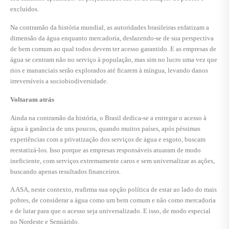
excluídos.
Na contramão da história mundial, as autoridades brasileiras enfatizam a
dimensão da água enquanto mercadoria, desfazendo-se de sua perspectiva
de bem comum ao qual todos devem ter acesso garantido. E as empresas de
água se centram não no serviço à população, mas sim no lucro uma vez que
rios e mananciais serão explorados até ficarem à míngua, levando danos
irreversíveis a sociobiodiversidade.
Voltaram atrás
Ainda na contramão da história, o Brasil dedica-se a entregar o acesso à
água à ganância de uns poucos, quando muitos países, após péssimas
experiências com a privatização dos serviços de água e esgoto, buscam
reestatizá-los. Isso porque as empresas responsáveis atuaram de modo
ineficiente, com serviços extremamente caros e sem universalizar as ações,
buscando apenas resultados financeiros.
A ASA, neste contexto, reafirma sua opção política de estar ao lado do mais
pobres, de considerar a água como um bem comum e não como mercadoria
e de lutar para que o acesso seja universalizado. E isso, de modo especial
no Nordeste e Semiárido.