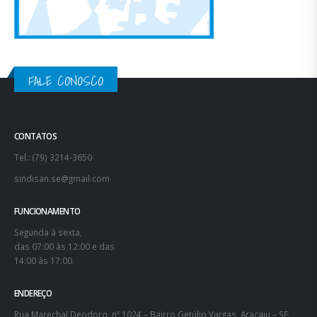
FALE CONOSCO
CONTATOS
Tel.: (79) 3214-3650
sindisan.se@gmail.com
FUNCIONAMENTO
Segunda à sexta,
das 07:00 às 12:00 e das
14:00 às 17:00.
ENDEREÇO
Rua Marechal Deodoro, nº 1024 – Bairro Getúlio Vargas, Aracaju – SE.