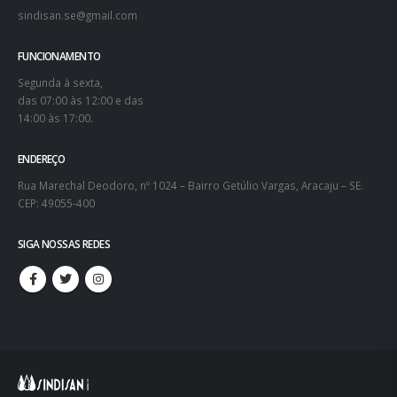
sindisan.se@gmail.com
FUNCIONAMENTO
Segunda à sexta,
das 07:00 às 12:00 e das
14:00 às 17:00.
ENDEREÇO
Rua Marechal Deodoro, nº 1024 – Bairro Getúlio Vargas, Aracaju – SE.
CEP: 49055-400
SIGA NOSSAS REDES