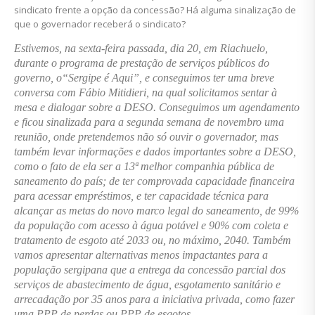
sindicato frente a opção da concessão? Há alguma sinalização de
que o governador receberá o sindicato?
Estivemos, na sexta-feira passada, dia 20, em Riachuelo,
durante o programa de prestação de serviços públicos do
governo, o“Sergipe é Aqui”, e conseguimos ter uma breve
conversa com Fábio Mitidieri, na qual solicitamos sentar à
mesa e dialogar sobre a DESO. Conseguimos um agendamento
e ficou sinalizada para a segunda semana de novembro uma
reunião, onde pretendemos não só ouvir o governador, mas
também levar informações e dados importantes sobre a DESO,
como o fato de ela ser a 13ª melhor companhia pública de
saneamento do país; de ter comprovada capacidade financeira
para acessar empréstimos, e ter capacidade técnica para
alcançar as metas do novo marco legal do saneamento, de
99%
da população com acesso à água potável e 90% com coleta e
tratamento de esgoto
até 2033 ou, no máximo, 2040. Também
vamos apresentar alternativas menos impactantes para a
população sergipana que a entrega da concessão parcial dos
serviços de abastecimento de água, esgotamento sanitário e
arrecadação por 35 anos para a iniciativa privada, como fazer
uma PPP de perdas ou PPP de esgotos.