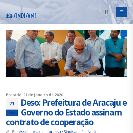
Postado: 21 de janeiro de 2020
Deso: Prefeitura de Aracaju e
21
Governo do Estado assinam
jan
contrato de cooperação
Por
Assessoria de Imprensa / Sindisan
Notícias