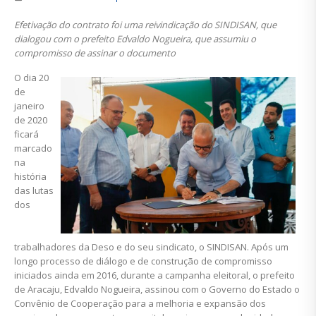
Efetivação do contrato foi uma reivindicação do SINDISAN, que
dialogou com o prefeito Edvaldo Nogueira, que assumiu o
compromisso de assinar o documento
O dia 20
de
janeiro
de 2020
ficará
marcado
na
história
das lutas
dos
trabalhadores da Deso e do seu sindicato, o SINDISAN. Após um
longo processo de diálogo e de construção de compromisso
iniciados ainda em 2016, durante a campanha eleitoral, o prefeito
de Aracaju, Edvaldo Nogueira, assinou com o Governo do Estado o
Convênio de Cooperação para a melhoria e expansão dos