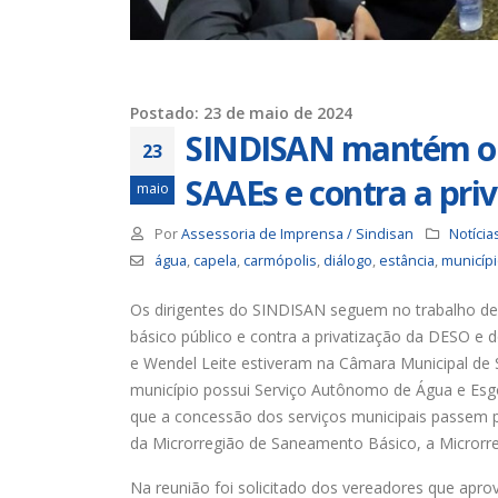
Trabalhadores da Iguá tem
até o dia 17/8 para
desautorizar desconto da
contribuição assistencial
19 de ju
4 de agosto de 2026
Postado: 23 de maio de 2024
SINDISAN mantém o t
Chapa 1 – “Unidade,
23
Resistência e Luta vence” a
SAAEs e contra a pri
eleição do Sindisan
16 de ju
maio
25 de julho de 2026
Por
Assessoria de Imprensa / Sindisan
Notícia
água
,
capela
,
carmópolis
,
diálogo
,
estância
,
municíp
Eleição para Diretoria
Executiva e Conselho Fiscal do
SINDISAN acontece até o dia
para o
Os dirigentes do SINDISAN seguem no trabalho de
24
11 de ju
básico público e contra a privatização da DESO e do
21 de julho de 2026
e Wendel Leite estiveram na Câmara Municipal de 
município possui Serviço Autônomo de Água e Esgo
que a concessão dos serviços municipais passem p
da Microrregião de Saneamento Básico, a Microrr
Na reunião foi solicitado dos vereadores que a