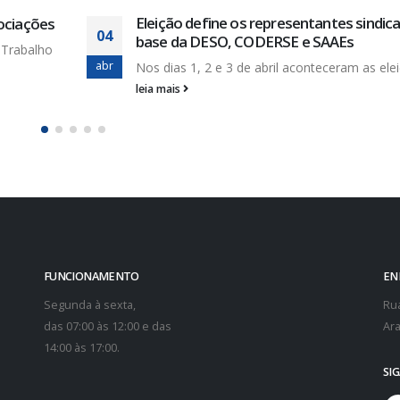
icais de
Terceirização sem fim é um dos grande
28
problemas dentro da Deso
dez
leições...
Dos diversos problemas que a Deso apresen
julgamos ser dos...
leia mais
FUNCIONAMENTO
EN
Segunda à sexta,
Rua
das 07:00 às 12:00 e das
Ara
14:00 às 17:00.
SI