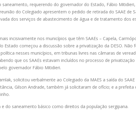
o saneamento, requerendo do governador do Estado, Fábio Mitidieri,
a reunião do Colegiado apresentem o pedido de retirada do SAAE de 
rivada dos serviços de abastecimento de água e de tratamento dos e
ais incisivamente nos municípios que têm SAAEs – Capela, Carmópo
 do Estado começou a discussão sobre a privatização da DESO. Não 
política nesses municípios, em tribunas livres nas câmaras de verea
 sabendo que os SAAEs estavam incluídos no processo de privatização
lo governador Fábio Mitidieri.
Mamlak, solicitou verbalmente ao Colegiado da MAES a saída do SAAE
tância, Gilson Andrade, também já solicitaram de ofício; e a prefeita
inho.
 e do saneamento básico como direitos da população sergipana.