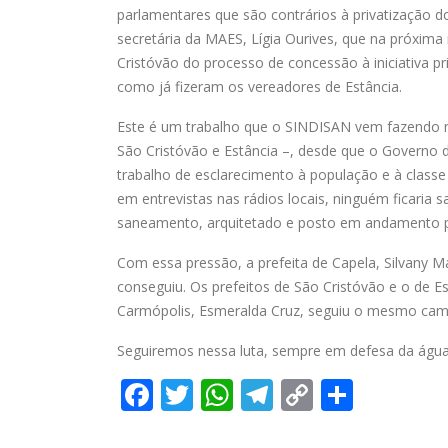
parlamentares que são contrários à privatização d
secretária da MAES, Lígia Ourives, que na próxim
Cristóvão do processo de concessão à iniciativa p
como já fizeram os vereadores de Estância.
Este é um trabalho que o SINDISAN vem fazendo m
São Cristóvão e Estância –, desde que o Governo
trabalho de esclarecimento à população e à classe 
em entrevistas nas rádios locais, ninguém ficaria
saneamento, arquitetado e posto em andamento pe
Com essa pressão, a prefeita de Capela, Silvany 
conseguiu. Os prefeitos de São Cristóvão e o de Es
Carmópolis, Esmeralda Cruz, seguiu o mesmo cam
Seguiremos nessa luta, sempre em defesa da água
Facebook
Twitter
WhatsApp
Telegram
Copy
Share
Link