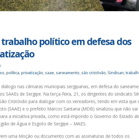
Duas chapas inscritas para a
Trabalhadores da Iguá
eleição do SINDISAN; pleito
até o dia 17/8 para
acontece de 21 a 24 de julho
desautorizar desconto
contribuição assistencial
nho de 2026
4 de agosto de 2026
Urbanitários participam de
rabalho político em defesa dos
reunião do Comitê de
Chapa 1 – “Unidade,
Saneamento do ConCidades
Resistência e Luta venc
vatização
eleição do Sindisan
nho de 2026
25 de julho de 2026
s
Trabalhadores da Iguá
ios
,
política
,
privatização
,
saae
,
saneamento
,
são cristóvão
,
Sindisan
,
trabal
Sergipe rejeitam
Eleição para Diretoria
contraproposta da empresa
Executiva e Conselho Fi
 ACT 2026-2027
SINDISAN acontece até 
 diálogo nas câmaras municipais sergipanas, em defesa do saneame
24
nho de 2026
s SAAEs de Sergipe. Na terça-feira, 21, os dirigentes do sindicato Sil
21 de julho de 2026
São Cristóvão para dialogar com os vereadores, tendo em vista que 
to (SAAE) e o prefeito Marcos Santana (MDB) sinalizou que não vai 
ara a iniciativa privada, como está impondo o Governo do Estado at
egião de Água e Esgoto de Sergipe – MAES.
provem uma Moção ou documento com as assinaturas de todos os