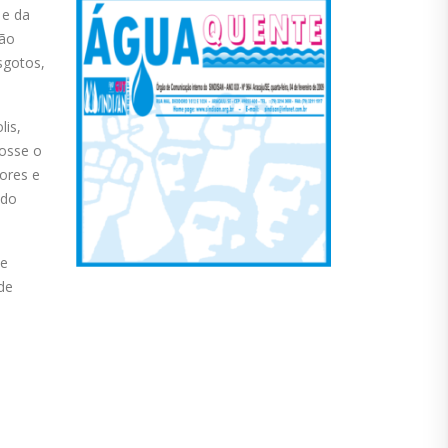
 e da
São
sgotos,
lis,
fosse o
dores e
 do
 e
 de