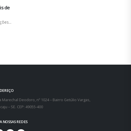
s
São Cristóvão: trabalhadores do SAAE vão 
24
luta!
mar
ta, um
Os companheiros do SAAE de São Cristóvão,
cansados de serem enganados...
leia mais
DEREÇO
 Marechal Deodoro, nº 1024 – Bairro Getúlio Vargas,
caju – SE. CEP: 49055-400
GA NOSSAS REDES