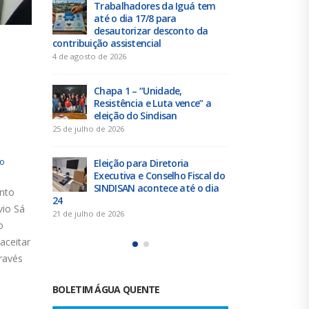
 tem
Duas chapas inscritas para a
Tra
eleição do SINDISAN; pleito
até 
 da
acontece de 21 a 24 de julho
des
contribuição 
19 de junho de 2026
4 de agosto de 
Urbanitários participam de
reunião do Comitê de
Chap
e” a
Saneamento do ConCidades
Resi
elei
16 de junho de 2026
25 de julho de 
Trabalhadores da Iguá
ho
Sergipe rejeitam
Elei
scal do
contraproposta da empresa
Exec
o dia
para o ACT 2026-2027
SIND
nto
24
11 de junho de 2026
vio Sá
21 de julho de 
o
aceitar
ravés
BOLETIM ÁGUA QUENTE