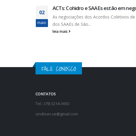
Eleição define os representantes sind
negociações
04
base da DESO, CODERSE e SAAEs
 de Trabalho
abr
Nos dias 1, 2 e 3 de abril aconteceram as e
leia mais
FALE CONOSCO
CONTATOS
Tel.: (79) 3214-3650
sindisan.se@gmail.com