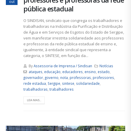
professores e professoras da rede
out
pública estadual
O SINDISAN, sindicato que congrega os trabalhadores e
trabalhadoras na Indústria da Purificação e Distribuição
de Água e em Serviços de Esgotos do Estado de Sergipe,
vem manifestar irrestrita solidariedade aos professores
e professoras da rede pública estadual de ensino e,
igualmente, à entidade sindical que representa a
categoria, o SINTESE, em função da...
By
Assessoria de Imprensa / Sindisan
Notícias
ataques
,
educação
,
educadores
,
ensino
,
estado
,
governador
,
governo
,
nota
,
professoras
,
professores
,
rede estadua
,
Sergipe
,
sintese
,
solidariedade
,
trabalhadoras
,
trabalhadores
LEIA MAIS...