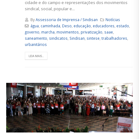
cidade e do campo e representações dos movimentos
sindical, social, popular e...
By
Assessoria de Imprensa / Sindisan
Notícias
água
,
caminhada
,
Deso
,
educação
,
educadores
,
estado
,
governo
,
marcha
,
movimentos
,
privatização
,
saae
,
saneamento
,
sindicatos
,
Sindisan
,
sintese
,
trabalhadores
,
urbanitários
LEIA MAIS...