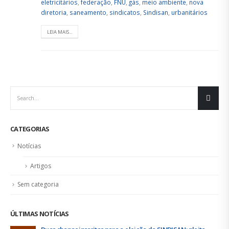
eletricitários
,
federação
,
FNU
,
gás
,
meio ambiente
,
nova
diretoria
,
saneamento
,
sindicatos
,
Sindisan
,
urbanitários
LEIA MAIS...
CATEGORIAS
Notícias
Artigos
Sem categoria
ÚLTIMAS NOTÍCIAS