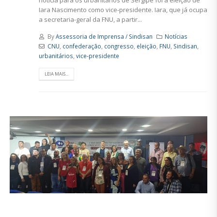
notícia para os urbanitários de Sergipe foi a eleição de
Iara Nascimento como vice-presidente. Iara, que já ocupa
a secretaria-geral da FNU, a partir...
By
Assessoria de Imprensa / Sindisan
Notícias
CNU
,
confederação
,
congresso
,
eleição
,
FNU
,
Sindisan
,
urbanitários
,
vice-presidente
LEIA MAIS...