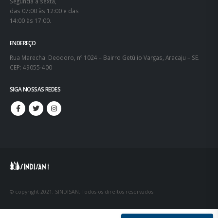
Segunda à sexta,
das 07:00 às 12:00 e das
14:00 às 17:00.
ENDEREÇO
Rua Marechal Deodoro, nº 1024 – Bairro Getúlio Vargas, Aracaju – SE.
CEP: 49055-400
SIGA NOSSAS REDES
© copyright 2021. SINDISAN. Todos os direitos reservados