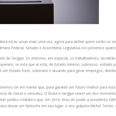
leira irá às urnas mais uma vez, agora para definir quem serão os se
Câmara Federal, Senado e Assembleia Legislativa nos próximos quatr
o de Sergipe. Os eleitores, em especial, os trabalhadores, decidirão
 querem, se esta que aí está, de Estado mínimo, submisso, voltado p
de um Estado forte, soberano e atuando para gerar empregos, distribu
 devemos ter em mente que, para garantir um futuro melhor para esta
ncia de classe e sensatez. O Brasil e Sergipe vivem um dos moment
entar-jurídico-midiático que, em 2016, tirou do poder a presidenta Dil
ara deixar um fantoche em seu lugar: o vice golpista Michel Temer,