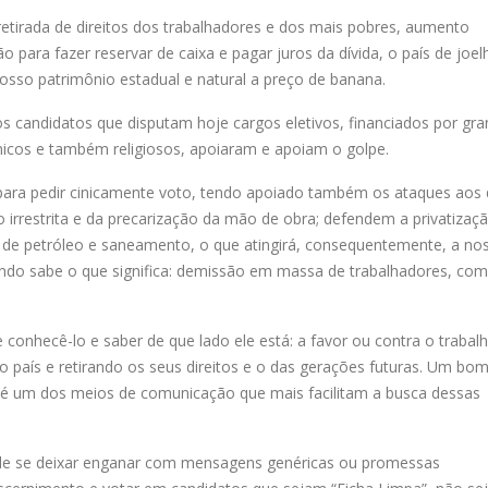
 retirada de direitos dos trabalhadores e dos mais pobres, aumento
 para fazer reservar de caixa e pagar juros da dívida, o país de joel
osso patrimônio estadual e natural a preço de banana.
os candidatos que disputam hoje cargos eletivos, financiados por gr
micos e também religiosos, apoiaram e apoiam o golpe.
para pedir cinicamente voto, tendo apoiado também os ataques aos d
ção irrestrita e da precarização da mão de obra; defendem a privatizaç
o de petróleo e saneamento, o que atingirá, consequentemente, a no
undo sabe o que significa: demissão em massa de trabalhadores, co
 conhecê-lo e saber de que lado ele está: a favor ou contra o trabalh
 país e retirando os seus direitos e o das gerações futuras. Um bo
e é um dos meios de comunicação que mais facilitam a busca dessas
pode se deixar enganar com mensagens genéricas ou promessas