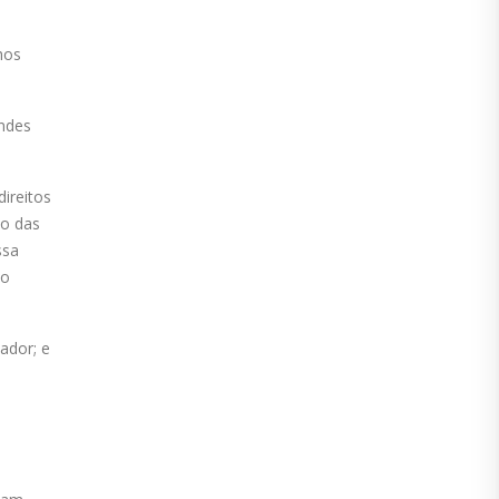
hos
andes
ireitos
ão das
ssa
mo
ador; e
m