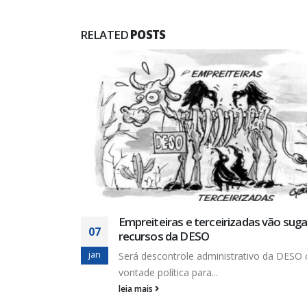
RELATED
POSTS
A importância dos sindicatos para os
19
trabalhadores
fev
Muitas vezes os trabalhadores têm dúvida
mesmo, se sentem...
leia mais
sugando os
O ou falta de