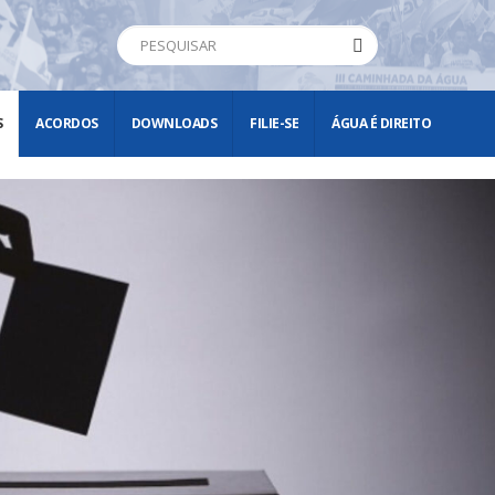
S
ACORDOS
DOWNLOADS
FILIE-SE
ÁGUA É DIREITO