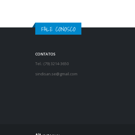
FALE CONOSCO
CONTATOS
Tel.: (79) 3214-3650
sindisan.se@gmail.com