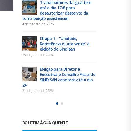
 tem
Duas chapas inscritas para a
Tra
eleição do SINDISAN; pleito
até 
 da
acontece de 21 a 24 de julho
des
contribuição 
19 de junho de 2026
4 de agosto de 
Urbanitários participam de
reunião do Comitê de
Chap
e” a
Saneamento do ConCidades
Resi
elei
16 de junho de 2026
25 de julho de 
Trabalhadores da Iguá
Sergipe rejeitam
Elei
scal do
contraproposta da empresa
Exec
o dia
para o ACT 2026-2027
SIND
24
11 de junho de 2026
21 de julho de 
BOLETIM ÁGUA QUENTE