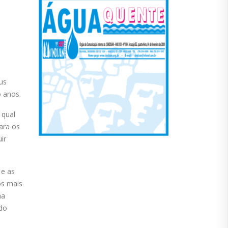
us
o anos.
 qual
ara os
ir
 e as
os mais
ma
 do