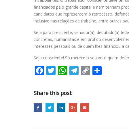
mirabolantes. O trabalhador consciente deve ter 
financiados pelo grande capital e nem tenham pro
candidatos que representem o retrocesso, defendend
inclusive nas relações de trabalho; entre outras pa
Seja para presidente, senador(a), deputado(a) fed
concretas, humanistas e em prol do desenvolvimen
interesses pessoais ou de quem lhes financiou a 
Seja consciente! Só merece o seu voto quem defend
Facebook
Twitter
WhatsApp
Telegram
Copy
Share
Link
Share this post