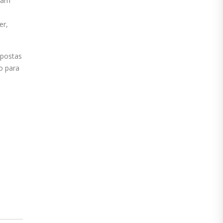
ejam
er,
opostas
o para