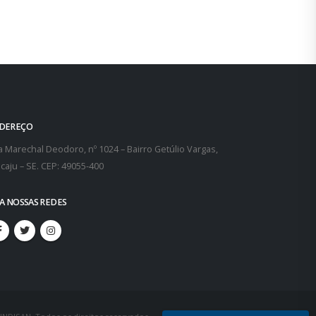
DEREÇO
 Marechal Deodoro, nº 1024 – Bairro Getúlio Vargas,
caju – SE. CEP: 49055-400
GA NOSSAS REDES