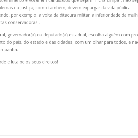
discernimento e votar em candidatos que sejam “Ficha Limpa”, não s
blemas na Justiça; como também, devem expurgar da vida pública
o, por exemplo, a volta da ditadura militar; a inferioridade da mulh
utas conservadoras .
eral, governador(a) ou deputado(a) estadual, escolha alguém com pr
to do país, do estado e das cidades, com um olhar para todos, e nã
campanha.
e e luta pelos seus direitos!