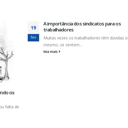
s ou, até
Estrangeiros estão de olho no setor de
23
saneamento
jan
A coluna “Mercado Aberto” da Folha de S. Pa
domingo...
leia mais