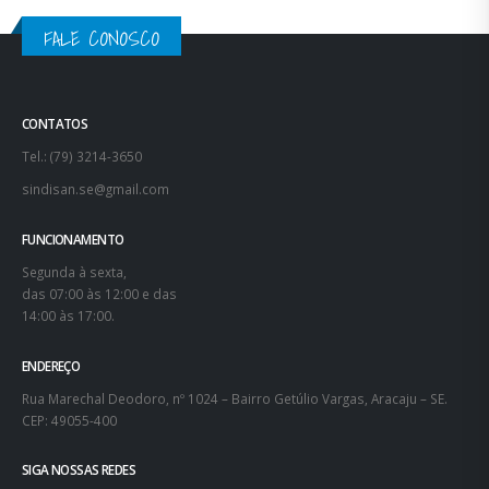
FALE CONOSCO
CONTATOS
Tel.: (79) 3214-3650
sindisan.se@gmail.com
FUNCIONAMENTO
Segunda à sexta,
das 07:00 às 12:00 e das
14:00 às 17:00.
ENDEREÇO
Rua Marechal Deodoro, nº 1024 – Bairro Getúlio Vargas, Aracaju – SE.
CEP: 49055-400
SIGA NOSSAS REDES