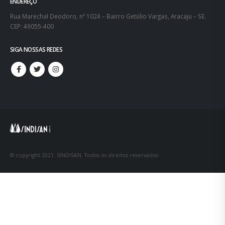
ENDEREÇO
Rua Marechal Deodoro, nº 1024 – Bairro Getúlio Vargas, Aracaju – SE.
CEP: 49055-400
SIGA NOSSAS REDES
© copyright 2021. SINDISAN. Todos os direitos reservados