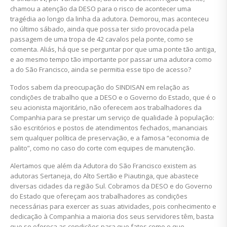
chamou a atenção da DESO para o risco de acontecer uma
tragédia ao longo da linha da adutora. Demorou, mas aconteceu
no último sábado, ainda que possa ter sido provocada pela
passagem de uma tropa de 42 cavalos pela ponte, como se
comenta. Aliás, há que se perguntar por que uma ponte tão antiga,
e ao mesmo tempo tão importante por passar uma adutora como
a do São Francisco, ainda se permitia esse tipo de acesso?
Todos sabem da preocupação do SINDISAN em relação as
condições de trabalho que a DESO e o Governo do Estado, que é o
seu acionista majoritário, não oferecem aos trabalhadores da
Companhia para se prestar um serviço de qualidade à população:
são escritórios e postos de atendimentos fechados, mananciais
sem qualquer política de preservação, e a famosa “economia de
palito”, como no caso do corte com equipes de manutenção.
Alertamos que além da Adutora do São Francisco existem as
adutoras Sertaneja, do Alto Sertão e Piautinga, que abastece
diversas cidades da região Sul. Cobramos da DESO e do Governo
do Estado que ofereçam aos trabalhadores as condições
necessárias para exercer as suas atividades, pois conhecimento e
dedicação à Companhia a maioria dos seus servidores têm, basta
que se ofereça as condições para que fatos como o que