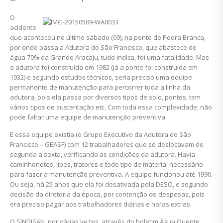
O
acidente
que aconteceu no último sábado (09), na ponte de Pedra Branca,
por onde passa a Adutora do São Francisco, que abastece de
água 70% da Grande Aracaju, tudo indica, foi uma fatalidade. Mas
a adutora foi construída em 1982 (já a ponte foi construída em
1932) e segundo estudos técnicos, seria preciso uma equipe
permanente de manutenção para percorrer toda a linha da
adutora, pois ela passa por diversos tipos de solo, pontes, tem
vários tipos de sustentação etc. Com toda essa complexidade, não
pode faltar uma equipe de manutenção preventiva.
E essa equipe existia (o Grupo Executivo da Adutora do São
Francisco – GEASF) com 12 trabalhadores que se deslocavam de
segunda a sexta, verificando as condições da adutora. Havia
caminhonetes, jipes, tratores e todo tipo de material necessário
para fazer a manutenção preventiva. A equipe funcionou até 1990.
Ou seja, há 25 anos que ela foi desativada pela DESO, e segundo
decisão da diretoria da época, por contenção de despesas, pois
era preciso pagar aos trabalhadores diárias e horas extras.
O SINDISAN, por várias vezes, através do boletim Água Quente,