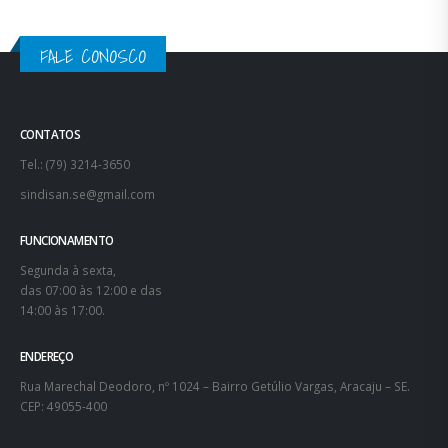
FALE CONOSCO
CONTATOS
Tel.: (79) 3214-3650
sindisan.se@gmail.com
FUNCIONAMENTO
Segunda à sexta,
das 07:00 às 12:00 e das
14:00 às 17:00.
ENDEREÇO
Rua Marechal Deodoro, nº 1024 – Bairro Getúlio Vargas, Aracaju – SE.
CEP: 49055-400