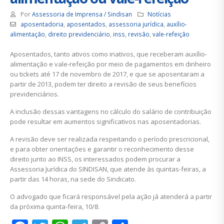
Por
Assessoria de Imprensa / Sindisan
Notícias
aposentadoria
,
aposentados
,
assessoria jurídica
,
auxílio-
alimentação
,
direito previdenciário
,
inss
,
revisão
,
vale-refeição
Aposentados, tanto ativos como inativos, que receberam auxílio-
alimentação e vale-refeição por meio de pagamentos em dinheiro
ou tickets até 17 de novembro de 2017, e que se aposentaram a
partir de 2013, podem ter direito a revisão de seus benefícios
previdenciários.
A inclusão dessas vantagens no cálculo do salário de contribuição
pode resultar em aumentos significativos nas aposentadorias.
A revisão deve ser realizada respeitando o período prescricional,
e para obter orientações e garantir o reconhecimento desse
direito junto ao INSS, os interessados podem procurar a
Assessoria Jurídica do SINDISAN, que atende às quintas-feiras, a
partir das 14 horas, na sede do Sindicato.
O advogado que ficará responsável pela ação já atenderá a partir
da próxima quinta-feira, 10/8.