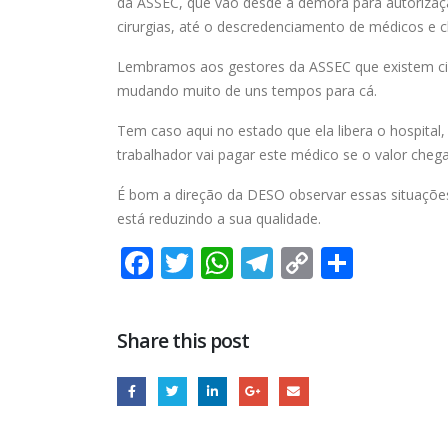
da ASSEC, que vão desde a demora para autoriza
cirurgias, até o descredenciamento de médicos e cl
Lembramos aos gestores da ASSEC que existem cir
mudando muito de uns tempos para cá.
Tem caso aqui no estado que ela libera o hospital
trabalhador vai pagar este médico se o valor chega
É bom a direção da DESO observar essas situaçõe
está reduzindo a sua qualidade.
Facebook
Twitter
WhatsApp
Telegram
Copy
Share
Link
Share this post