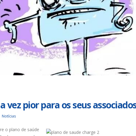
Urbanitários participam de
Chapa 1 – “Unidade,
reunião do Comitê de
Resistência e Luta venc
Saneamento do ConCidades
eleição do Sindisan
nho de 2026
25 de julho de 2026
Trabalhadores da Iguá
Eleição para Diretoria
Sergipe rejeitam
Executiva e Conselho Fi
contraproposta da empresa
SINDISAN acontece até 
 ACT 2026-2027
24
nho de 2026
21 de julho de 2026
Prestação de Contas de 2025
Duas chapas inscritas 
do SINDISAN é aprovada em
eleição do SINDISAN; pl
assembleia
acontece de 21 a 24 de 
ho de 2026
19 de junho de 2026
a vez pior para os seus associado
Notícias
re o plano de saúde