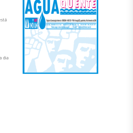
está
a dia