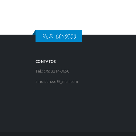
FALE CONOSCO
CONTATOS
Tel.: (79) 3214-3650
sindisan.se@gmail.com