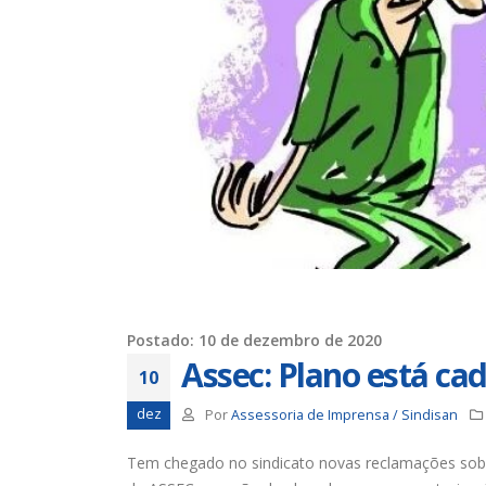
Chapa 1 – “Unidade,
Resistência e Luta vence” a
eleição do Sindisan
25 de julho de 2026
16 de ju
Eleição para Diretoria
Executiva e Conselho Fiscal do
SINDISAN acontece até o dia
24
para o
21 de julho de 2026
11 de ju
Duas chapas inscritas para a
eleição do SINDISAN; pleito
acontece de 21 a 24 de julho
19 de junho de 2026
2 de jun
Postado: 10 de dezembro de 2020
Assec: Plano está cad
10
dez
Por
Assessoria de Imprensa / Sindisan
Tem chegado no sindicato novas reclamações sob