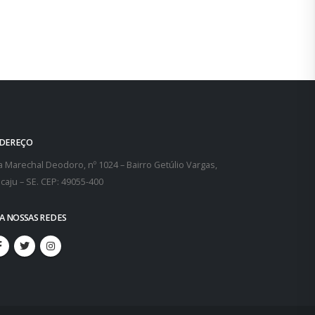
DEREÇO
 Marechal Deodoro, nº 1024 – Bairro Getúlio Vargas,
caju – SE. CEP: 49055-400
GA NOSSAS REDES