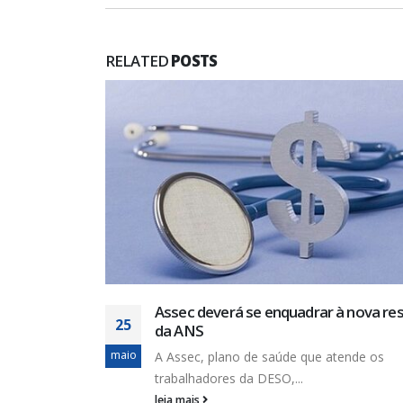
RELATED
POSTS
teressa
cias de
Assec deverá se enquadrar à nova re
25
da ANS
maio
A Assec, plano de saúde que atende os
trabalhadores da DESO,...
leia mais