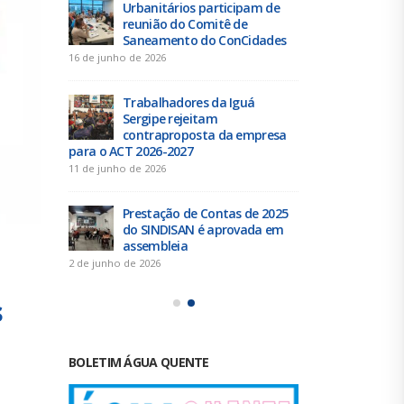
Urbanitários participam de
Chap
e” a
reunião do Comitê de
Resi
Saneamento do ConCidades
elei
16 de junho de 2026
25 de julho de 
Trabalhadores da Iguá
Elei
scal do
Sergipe rejeitam
Exec
o dia
contraproposta da empresa
SIND
para o ACT 2026-2027
24
11 de junho de 2026
21 de julho de 
para a
Prestação de Contas de 2025
Duas
eito
do SINDISAN é aprovada em
elei
julho
assembleia
acon
2 de junho de 2026
19 de junho de 
s
BOLETIM ÁGUA QUENTE