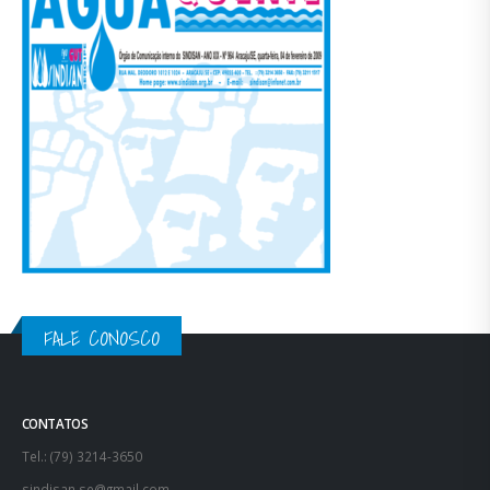
FALE CONOSCO
CONTATOS
Tel.: (79) 3214-3650
sindisan.se@gmail.com