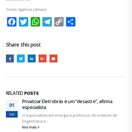
Fonte: Agência Câmara
Facebook
Twitter
WhatsApp
Telegram
Copy
Share
Link
Share this post
RELATED
POSTS
Privatizar Eletrobrás é um “desastre”, afirma
01
especialista
set
O especialista em energia e professor do Instituto de
Engenharia e...
leia mais