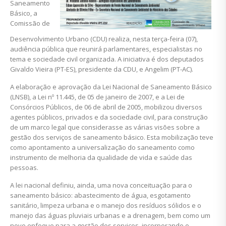
Saneamento
Básico, a
Comissão de
Desenvolvimento Urbano (CDU) realiza, nesta terça-feira (07),
audiência pública que reunirá parlamentares, especialistas no
tema e sociedade civil organizada. A iniciativa é dos deputados
Givaldo Vieira (PT-ES), presidente da CDU, e Angelim (PT-AC).
A elaboração e aprovação da Lei Nacional de Saneamento Básico
(LNSB), a Lei nº 11.445, de 05 de janeiro de 2007, e a Lei de
Consórcios Públicos, de 06 de abril de 2005, mobilizou diversos
agentes públicos, privados e da sociedade civil, para construção
de um marco legal que considerasse as várias visões sobre a
gestão dos serviços de saneamento básico. Esta mobilização teve
como apontamento a universalização do saneamento como
instrumento de melhoria da qualidade de vida e saúde das
pessoas.
A lei nacional definiu, ainda, uma nova conceituação para o
saneamento básico: abastecimento de água, esgotamento
sanitário, limpeza urbana e o manejo dos resíduos sólidos e o
manejo das águas pluviais urbanas e a drenagem, bem como um
novo enfoque para a gestão dos serviços, incorporando o