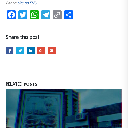
Fonte:
site da FNU
Facebook
Twitter
WhatsApp
Telegram
Copy
Share
Link
Share this post
RELATED
POSTS
PERSEGUIÇÃO AOS TRABALHADORES NA DESO POR
17
CAUSA DE CAMPANHA CONTRA O PCCR
ago
O governo diz ser dos trabalhadores, mas em muitas de
suas...
leia mais