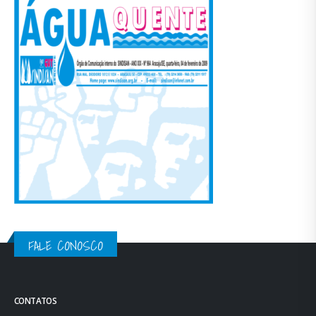
FALE CONOSCO
CONTATOS
Tel.: (79) 3214-3650
sindisan.se@gmail.com
FUNCIONAMENTO
Segunda à sexta,
das 07:00 às 12:00 e das
14:00 às 17:00.
ENDEREÇO