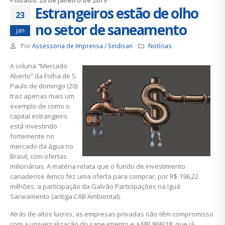
Postado: 23 de janeiro de 2019
Estrangeiros estão de olho
23
no setor de saneamento
jan
Por
Assessoria de Imprensa / Sindisan
Notícias
A coluna “Mercado
Aberto” da Folha de S.
Paulo de domingo (20)
traz apenas mais um
exemplo de como o
capital estrangeiro
está investindo
fortemente no
mercado da água no
Brasil, com ofertas
milionárias. A matéria relata que o fundo de investimento
canadense Aimco fez uma oferta para comprar, por R$ 196,22
milhões, a participação da Galvão Participações na Iguá
Saneamento (antiga CAB Ambiental).
Atrás de altos lucros, as empresas privadas não têm compromisso
com a universalização do saneamento e a MP 868/18, que já