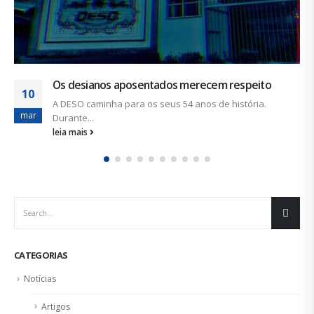
CATEGORIAS
Notícias
Artigos
Sem categoria
ÚLTIMAS NOTÍCIAS
Duas chapas inscritas para a eleição do SINDISAN; pleito
acontece de 21 a 24 de julho
19 de junho de 2026
Urbanitários participam de reunião do Comitê de
Saneamento do ConCidades