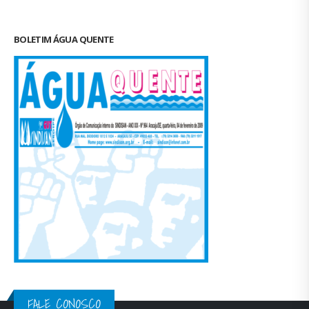
Duas chapas inscritas para a eleição do SINDISAN; pleito
acontece de 21 a 24 de julho
19 de junho de 2026
Urbanitários participam de reunião do Comitê de
Saneamento do ConCidades
16 de junho de 2026
Trabalhadores da Iguá Sergipe rejeitam contraproposta da
empresa para o ACT 2026-2027
11 de junho de 2026
BOLETIM ÁGUA QUENTE