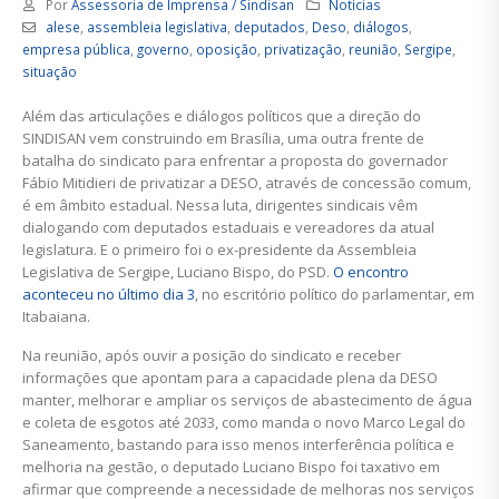
Por
Assessoria de Imprensa / Sindisan
Notícias
alese
,
assembleia legislativa
,
deputados
,
Deso
,
diálogos
,
empresa pública
,
governo
,
oposição
,
privatização
,
reunião
,
Sergipe
,
situação
Além das articulações e diálogos políticos que a direção do
SINDISAN vem construindo em Brasília, uma outra frente de
batalha do sindicato para enfrentar a proposta do governador
Fábio Mitidieri de privatizar a DESO, através de concessão comum,
é em âmbito estadual. Nessa luta, dirigentes sindicais vêm
dialogando com deputados estaduais e vereadores da atual
legislatura. E o primeiro foi o ex-presidente da Assembleia
Legislativa de Sergipe, Luciano Bispo, do PSD.
O encontro
aconteceu no último dia 3
, no escritório político do parlamentar, em
Itabaiana.
Na reunião, após ouvir a posição do sindicato e receber
informações que apontam para a capacidade plena da DESO
manter, melhorar e ampliar os serviços de abastecimento de água
e coleta de esgotos até 2033, como manda o novo Marco Legal do
Saneamento, bastando para isso menos interferência política e
melhoria na gestão, o deputado Luciano Bispo foi taxativo em
afirmar que compreende a necessidade de melhoras nos serviços