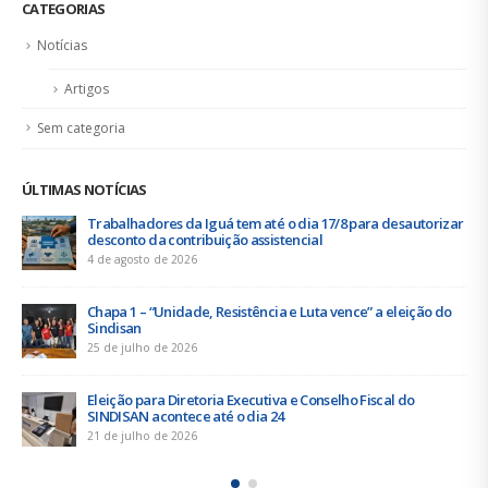
09
estado de alerta
jan
Não é mais novidade para ninguém a situação crítica que
está...
leia mais
CATEGORIAS
Notícias
Artigos
Sem categoria
ÚLTIMAS NOTÍCIAS