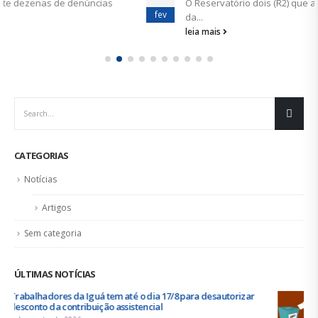
O Reservatório dois (R2) que abastece toda a Zona Norte
fev
da...
leia mais
CATEGORIAS
Notícias
Artigos
Sem categoria
ÚLTIMAS NOTÍCIAS
Duas chapas inscritas para a eleição do SINDISAN; pleito
acontece de 21 a 24 de julho