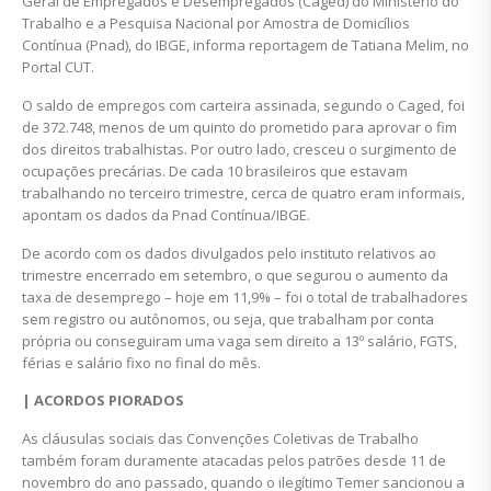
Geral de Empregados e Desempregados (Caged) do Ministério do
Trabalho e a Pesquisa Nacional por Amostra de Domicílios
Contínua (Pnad), do IBGE, informa reportagem de Tatiana Melim, no
Portal CUT.
O saldo de empregos com carteira assinada, segundo o Caged, foi
de 372.748, menos de um quinto do prometido para aprovar o fim
dos direitos trabalhistas. Por outro lado, cresceu o surgimento de
ocupações precárias. De cada 10 brasileiros que estavam
trabalhando no terceiro trimestre, cerca de quatro eram informais,
apontam os dados da Pnad Contínua/IBGE.
De acordo com os dados divulgados pelo instituto relativos ao
trimestre encerrado em setembro, o que segurou o aumento da
taxa de desemprego – hoje em 11,9% – foi o total de trabalhadores
sem registro ou autônomos, ou seja, que trabalham por conta
própria ou conseguiram uma vaga sem direito a 13º salário, FGTS,
férias e salário fixo no final do mês.
| ACORDOS PIORADOS
As cláusulas sociais das Convenções Coletivas de Trabalho
também foram duramente atacadas pelos patrões desde 11 de
novembro do ano passado, quando o ilegítimo Temer sancionou a