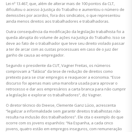
Lei nº 13.467, que, além de alterar mais de 100 pontos da CLT,
dificultou o acesso à Justiça do Trabalho e aumentou o número de
demissões por acordos, fora dos sindicatos, o que representou
ainda menos direitos aos trabalhadores e trabalhadoras.
Outra consequência da modificação da legislação trabalhista foi a
queda abrupta do volume de ações na Justiça do Trabalho. Isso se
deve ao fato de o trabalhador que teve seu direito violado passar
a ter de arcar com as custas processuais em caso de o juiz der
ganho de causa ao empregador.
Segundo o presidente da CUT, Vagner Freitas, os números
comprovam a “falácia” da tese de redução de direitos como
pretexto para se criar empregos e reaquecer a economia. “Esse
discurso foi apenas mais uma manobra usada para aprovar o
retrocesso e dar aos empresários a carta branca para não cumprir
a legislação e explorar os trabalhadores”, diz Vagner.
O diretor técnico do Dieese, Clemente Ganz Lúcio, acrescenta
“legalizar a informalidade sem garantir direitos trabalhistas não
resulta na inclusão dos trabalhadores”. Ele cita o exemplo do que
ocorre com os jovens espanhóis: “Na Espanha, a cada cinco
jovens, quatro estão em empregos inseguros, com remuneração