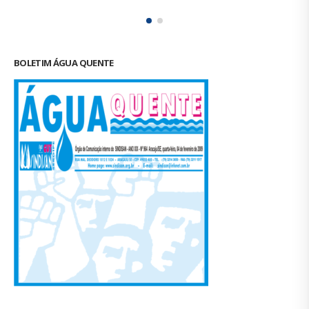
FALE CONOSCO
CONTATOS
Tel.: (79) 3214-3650
sindisan.se@gmail.com
FUNCIONAMENTO
Segunda à sexta,
das 07:00 às 12:00 e das