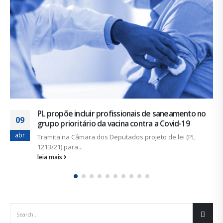
A direção da COHIDRO não se manifesta sobre o Acordo
fev
Coletivo....
leia mais
CATEGORIAS
Notícias
Artigos
Sem categoria
ÚLTIMAS NOTÍCIAS
Duas chapas inscritas para a eleição do SINDISAN; pleito
acontece de 21 a 24 de julho