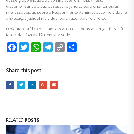
desse grupo filiados/as ao sindicato, o SINDISAN está
disponibilizando a sua assessoria jurídica para orientar os/as
interessados/as sobre o Requerimento Administrativo individual e
a Execução Judicial individual para fazer valer o direito.
O plantão jurídico no sindicato acontece todas as terças-feiras à
tarde, das 14h às 17h, em sua sede.
Facebook
Twitter
WhatsApp
Telegram
Copy
Share
Link
Share this post
RELATED
POSTS
COHIDRO: sem negociação do ACT há quatro anos
19