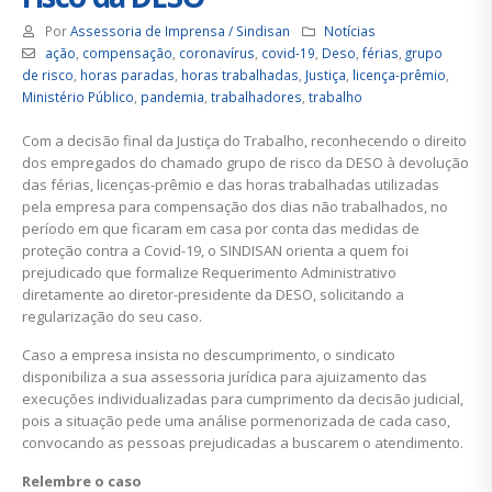
Por
Assessoria de Imprensa / Sindisan
Notícias
ação
,
compensação
,
coronavírus
,
covid-19
,
Deso
,
férias
,
grupo
de risco
,
horas paradas
,
horas trabalhadas
,
Justiça
,
licença-prêmio
,
Ministério Público
,
pandemia
,
trabalhadores
,
trabalho
Com a decisão final da Justiça do Trabalho, reconhecendo o direito
dos empregados do chamado grupo de risco da DESO à devolução
das férias, licenças-prêmio e das horas trabalhadas utilizadas
pela empresa para compensação dos dias não trabalhados, no
período em que ficaram em casa por conta das medidas de
proteção contra a Covid-19, o SINDISAN orienta a quem foi
prejudicado que formalize Requerimento Administrativo
diretamente ao diretor-presidente da DESO, solicitando a
regularização do seu caso.
Caso a empresa insista no descumprimento, o sindicato
disponibiliza a sua assessoria jurídica para ajuizamento das
execuções individualizadas para cumprimento da decisão judicial,
pois a situação pede uma análise pormenorizada de cada caso,
convocando as pessoas prejudicadas a buscarem o atendimento.
Relembre o caso