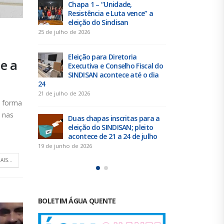
Urbanitários participam de
Chap
e” a
reunião do Comitê de
Resi
Saneamento do ConCidades
elei
16 de junho de 2026
25 de julho de 
Trabalhadores da Iguá
Elei
e a
scal do
Sergipe rejeitam
Exec
o dia
contraproposta da empresa
SIND
para o ACT 2026-2027
24
11 de junho de 2026
21 de julho de 
e forma
 nas
para a
Prestação de Contas de 2025
Duas
eito
do SINDISAN é aprovada em
elei
julho
assembleia
acon
2 de junho de 2026
19 de junho de 
AIS...
BOLETIM ÁGUA QUENTE