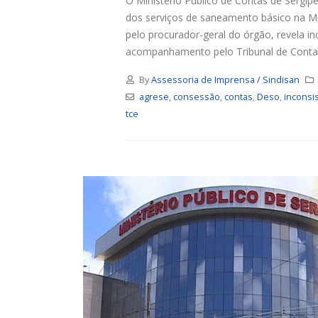
O Ministério Público de Contas de Sergi
dos serviços de saneamento básico na M
pelo procurador-geral do órgão, revela i
acompanhamento pelo Tribunal de Contas
By
Assessoria de Imprensa / Sindisan
agrese
,
consessão
,
contas
,
Deso
,
inconsi
tce