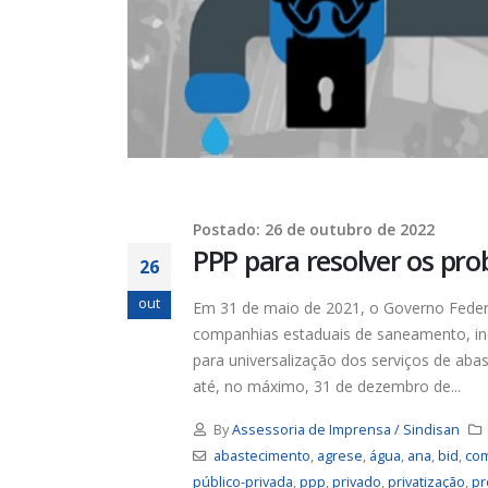
Postado: 26 de outubro de 2022
PPP para resolver os pr
26
out
Em 31 de maio de 2021, o Governo Federa
companhias estaduais de saneamento, in
para universalização dos serviços de ab
até, no máximo, 31 de dezembro de...
By
Assessoria de Imprensa / Sindisan
abastecimento
,
agrese
,
água
,
ana
,
bid
,
co
público-privada
,
ppp
,
privado
,
privatização
,
pr