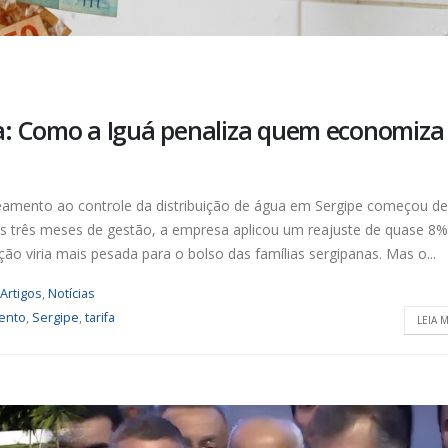
Urbanitários participam de
Chapa 1 – “Unidade,
reunião do Comitê de
Resistência e Luta venc
Saneamento do ConCidades
eleição do Sindisan
nho de 2026
25 de julho de 2026
Trabalhadores da Iguá
Eleição para Diretoria
: Como a Iguá penaliza quem economiza 
Sergipe rejeitam
Executiva e Conselho Fi
contraproposta da empresa
SINDISAN acontece até 
 ACT 2026-2027
24
nho de 2026
21 de julho de 2026
amento ao controle da distribuição de água em Sergipe começou d
 três meses de gestão, a empresa aplicou um reajuste de quase 8%
Prestação de Contas de 2025
Duas chapas inscritas 
ção viria mais pesada para o bolso das famílias sergipanas. Mas o...
do SINDISAN é aprovada em
eleição do SINDISAN; pl
assembleia
acontece de 21 a 24 de 
ho de 2026
19 de junho de 2026
Artigos
,
Notícias
ento
,
Sergipe
,
tarifa
LEIA M