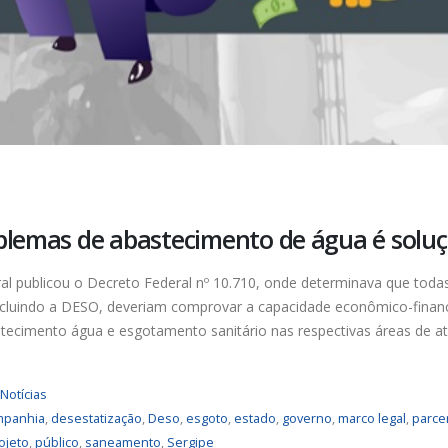
oblemas de abastecimento de água é solu
l publicou o Decreto Federal nº 10.710, onde determinava que toda
cluindo a DESO, deveriam comprovar a capacidade econômico-financ
astecimento água e esgotamento sanitário nas respectivas áreas de a
Notícias
mpanhia
,
desestatização
,
Deso
,
esgoto
,
estado
,
governo
,
marco legal
,
parce
ojeto
,
público
,
saneamento
,
Sergipe