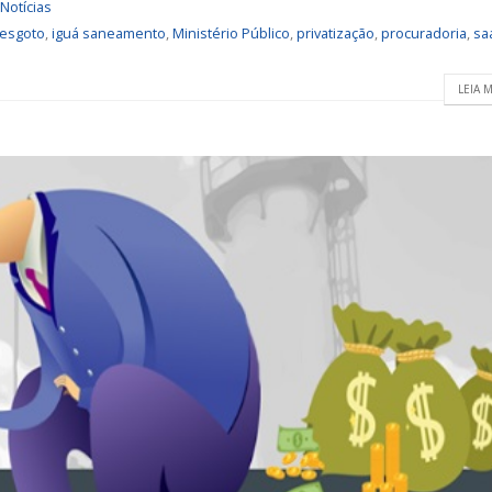
Notícias
esgoto
,
iguá saneamento
,
Ministério Público
,
privatização
,
procuradoria
,
sa
LEIA M