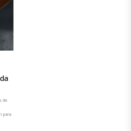
 da
s de
m para