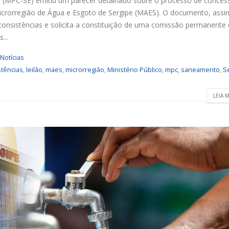
pe (MPC-SE) emitiu um parecer detalhado sobre o processo de conce
icrorregião de Água e Esgoto de Sergipe (MAES). O documento, assi
nconsistências e solicita a constituição de uma comissão permanente
...
Notícias
stências
,
leilão
,
maes
,
microrregião
,
Ministério Público
,
mpc
,
saneamento
,
S
LEIA M