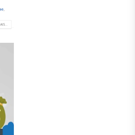
ae
,
AIS...