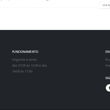
LEIA M
FUNCIONAMENTO
EN
Segunda à sexta,
Rua
das 07:00 às 12:00 e das
Ara
14:00 às 17:00.
SI