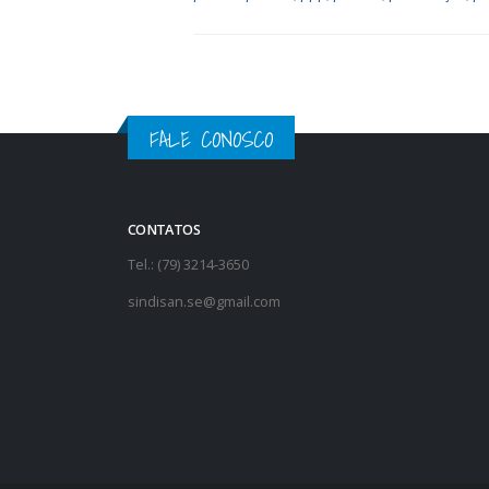
FALE CONOSCO
CONTATOS
Tel.: (79) 3214-3650
sindisan.se@gmail.com