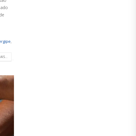
ssão
nado
 de
ergipe
,
AIS...