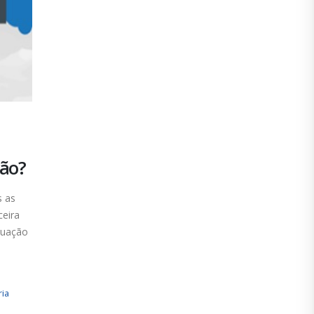
ção?
s as
eira
tuação
ria