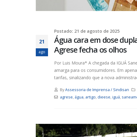
Chapa 1 – “Unidade,
Resistência e Luta vence” a
eleição do Sindisan
25 de julho de 2026
16 de ju
Postado: 21 de agosto de 2025
Eleição para Diretoria
Água cara em dose dupla
Executiva e Conselho Fiscal do
21
SINDISAN acontece até o dia
Agrese fecha os olhos
24
para o
ago
21 de julho de 2026
11 de ju
Por Luis Moura* A chegada da IGUÁ Sane
amarga para os consumidores. Em apenas
Duas chapas inscritas para a
tarifas, sinalizando que a nova administra
eleição do SINDISAN; pleito
acontece de 21 a 24 de julho
19 de junho de 2026
2 de jun
By
Assessoria de Imprensa / Sindisan
agrese
,
água
,
artigo
,
dieese
,
iguá
,
saneam