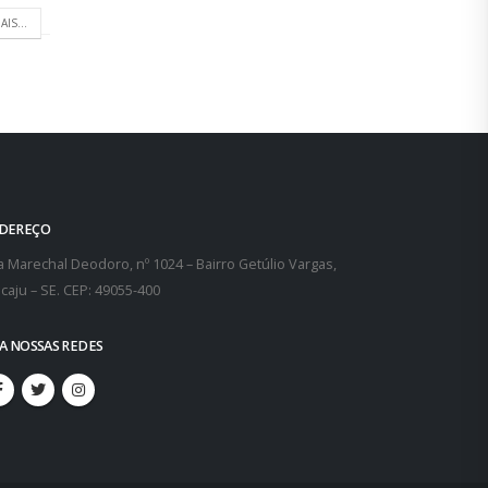
AIS...
DEREÇO
 Marechal Deodoro, nº 1024 – Bairro Getúlio Vargas,
caju – SE. CEP: 49055-400
GA NOSSAS REDES