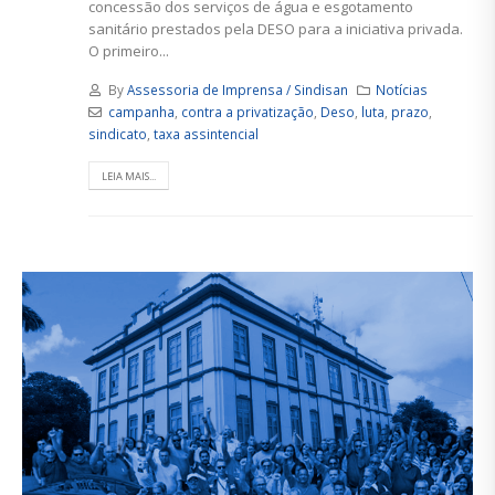
concessão dos serviços de água e esgotamento
sanitário prestados pela DESO para a iniciativa privada.
O primeiro...
By
Assessoria de Imprensa / Sindisan
Notícias
campanha
,
contra a privatização
,
Deso
,
luta
,
prazo
,
sindicato
,
taxa assintencial
LEIA MAIS...