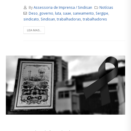
By
Assessoria de Imprensa / Sindisan
Notícias
Deso
,
governo
,
luta
,
saae
,
saneamento
,
Sergipe
,
sindicato
,
Sindisan
,
trabalhadoras
,
trabalhadores
LEIA MAIS...