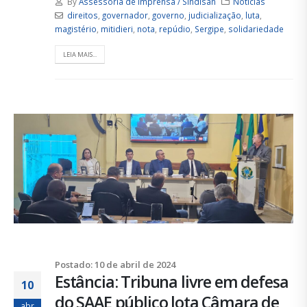
By
Assessoria de Imprensa / Sindisan
Notícias
direitos
,
governador
,
governo
,
judicialização
,
luta
,
magistério
,
mitidieri
,
nota
,
repúdio
,
Sergipe
,
solidariedade
LEIA MAIS...
Postado: 10 de abril de 2024
Estância: Tribuna livre em defesa
10
do SAAE público lota Câmara de
abr