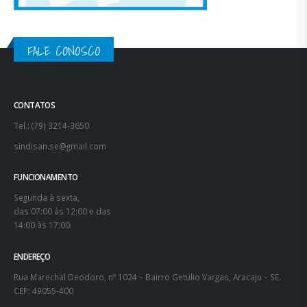
FALE CONOSCO
CONTATOS
Tel.: (79) 3214-3650
sindisan.se@gmail.com
FUNCIONAMENTO
Segunda à sexta,
das 07:00 às 12:00 e das
14:00 às 17:00.
ENDEREÇO
Rua Marechal Deodoro, nº 1024 – Bairro Getúlio Vargas, Aracaju – SE.
CEP: 49055-400