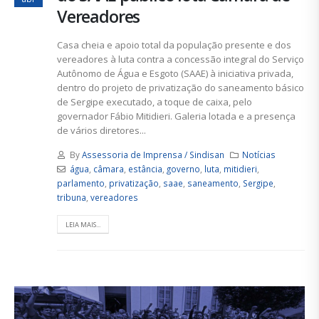
Vereadores
Casa cheia e apoio total da população presente e dos
vereadores à luta contra a concessão integral do Serviço
Autônomo de Água e Esgoto (SAAE) à iniciativa privada,
dentro do projeto de privatização do saneamento básico
de Sergipe executado, a toque de caixa, pelo
governador Fábio Mitidieri. Galeria lotada e a presença
de vários diretores...
By
Assessoria de Imprensa / Sindisan
Notícias
água
,
câmara
,
estância
,
governo
,
luta
,
mitidieri
,
parlamento
,
privatização
,
saae
,
saneamento
,
Sergipe
,
tribuna
,
vereadores
LEIA MAIS...