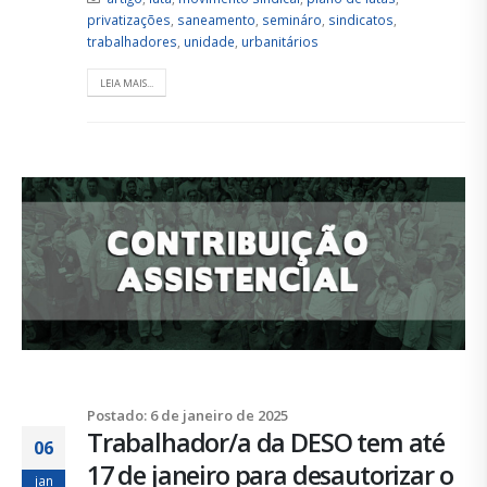
privatizações
,
saneamento
,
semináro
,
sindicatos
,
trabalhadores
,
unidade
,
urbanitários
LEIA MAIS...
Postado: 6 de janeiro de 2025
Trabalhador/a da DESO tem até
06
17 de janeiro para desautorizar o
jan